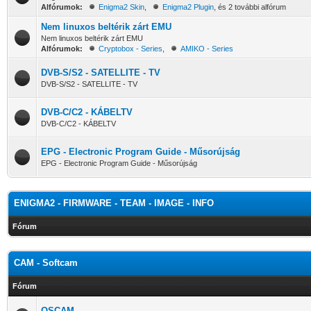
Alfórumok:
Enigma2 Skin
,
Enigma2 Plugin
, és 2 további alfórum
Nem linuxos beltérik zárt EMU
Nem linuxos beltérik zárt EMU
Alfórumok:
Cryptobox - Series
,
AMIKO - Series
DVB-S/S2 - SATELLITE - TV
DVB-S/S2 - SATELLITE - TV
DVB-C/C2 - KÁBELTV
DVB-C/C2 - KÁBELTV
EPG - Electronic Program Guide - Műsorújság
EPG - Electronic Program Guide - Műsorújság
ENIGMA2 - FIRMWARE - TEAM - IMAGE - INFO
Fórum
CAM - Softcam
Fórum
OSCAM