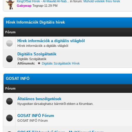
KingOfSat Hírek - Al-Mawlid Al-Nab...
in forum:
Műhold vételek friss hírek
Gabywap
Tegnap-11:29 PM
Hírek Információk Digitális hírek
Fórum
Hírek információk a digitális világból
Hírek információk a digitális világból
Digitális Szolgáltatók
Digitális Szolgáltatók
Alfórumok:
Digitális Szolgáltatók Hírek
GOSAT INFÓ
Fórum
Általános beszélgetések
Nyugodtan társaloghatsz bármiről ebben a fórumban.
GOSAT INFÓ Fórum
GOSAT INFÓ Fórum