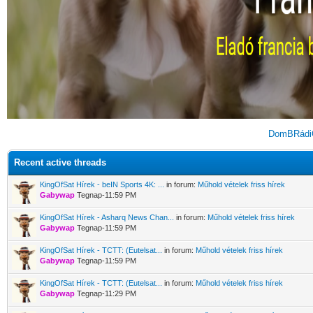
DomBRádiÓ
Recent active threads
KingOfSat Hírek - beIN Sports 4K: ...
in forum:
Műhold vételek friss hírek
Gabywap
Tegnap-11:59 PM
KingOfSat Hírek - Asharq News Chan...
in forum:
Műhold vételek friss hírek
Gabywap
Tegnap-11:59 PM
KingOfSat Hírek - TCTT: (Eutelsat...
in forum:
Műhold vételek friss hírek
Gabywap
Tegnap-11:59 PM
KingOfSat Hírek - TCTT: (Eutelsat...
in forum:
Műhold vételek friss hírek
Gabywap
Tegnap-11:29 PM