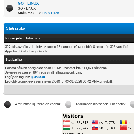
GO - LINUX
GO - LINUX
Alfórumok:
Linux Hirek
Statisztika
Ki van jelen
[
Teljes lista
]
327 felhasználó volt aktív az utolsó 15 percben (0 tag, ebből 0 rejtett, és 323 vendég).
Applebot, Baidu, Bing, Google
Statisztika
Felhasználóink eddig összesen 18,434 üzenetet írtak 14,871 témában.
Jelenleg összesen 864 regisztrált felhasználónk van.
Legújabb tagunk:
jpuskas9
Legtöbb tagunk egyszerre jelen 2,060 fő, 03-31-2026 06:42 PM-kor volt itt.
A fórumban új üzenetek vannak
A fórumban nincsenek új üzenetek