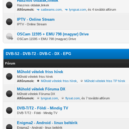
Hasznos oldalak,linkek
Hasznos oldalak,linkek
Alfórumok:
satbeams.com
,
lyngsat.com
, és 4 további alfórum
IPTV - Online Stream
IPTV - Online Stream
OSCam 11595 + EMU 798 (magyar) Drive
OSCam 11595 + EMU 798 (magyar) Drive
DVB-S2 - DVB-T2 - DVB-C - DX - EPG
Fórum
Műhold vételek friss hírek
Műhold vételek friss hírek
Alfórumok:
Műhold vételek friss hírek
,
Műhold vételek friss TP hírek
Mühold vételek Fóruma DX
Műhold vételek Fóruma DX
Alfórumok:
lyngsat.com
,
flysat.com
, és 7 további alfórum
DVB-T/T2 - Földi - Mindig TV
DVB-T/T2 - Földi - Mindig TV
Enigma2 - Android - linux beltérik
Enigma2 - Android - linux beltérik