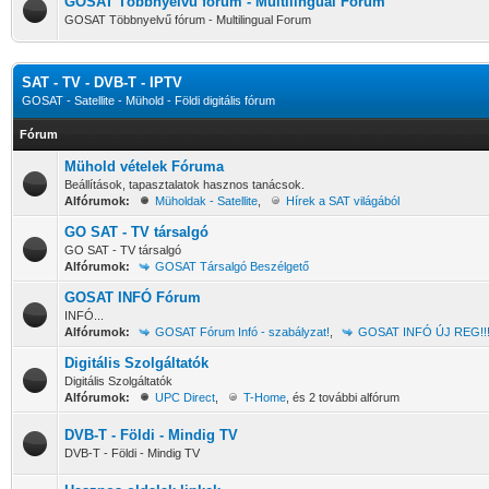
GOSAT Többnyelvű fórum - Multilingual Forum
GOSAT Többnyelvű fórum - Multilingual Forum
SAT - TV - DVB-T - IPTV
GOSAT - Satellite - Mühold - Földi digitális fórum
Fórum
Mühold vételek Fóruma
Beállítások, tapasztalatok hasznos tanácsok.
Alfórumok:
Müholdak - Satellite
,
Hírek a SAT világából
GO SAT - TV társalgó
GO SAT - TV társalgó
Alfórumok:
GOSAT Társalgó Beszélgető
GOSAT INFÓ Fórum
INFÓ...
Alfórumok:
GOSAT Fórum Infó - szabályzat!
,
GOSAT INFÓ ÚJ REG!!
Digitális Szolgáltatók
Digitális Szolgáltatók
Alfórumok:
UPC Direct
,
T-Home
, és 2 további alfórum
DVB-T - Földi - Mindig TV
DVB-T - Földi - Mindig TV