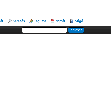
tál
Keresés
Taglista
Naptár
Súgó