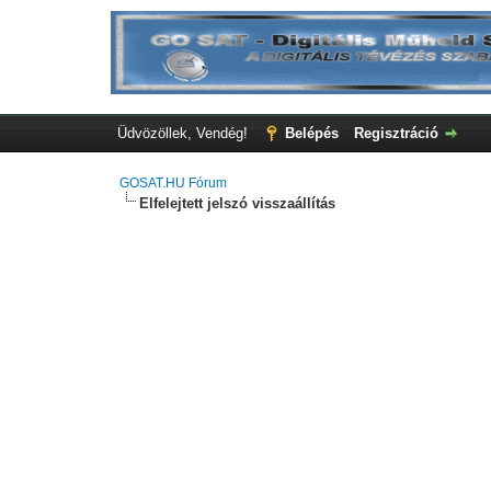
Üdvözöllek, Vendég!
Belépés
Regisztráció
GOSAT.HU Fórum
Elfelejtett jelszó visszaállítás