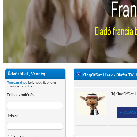
Üdvözöllek, Vendég
KingOfSat Hírek - Biafra TV: Ú
Regisztrálnod
kell, hogy üzenetet
írhass a fórumba.
[b]KingOfSat H
Felhasználónév
» OLVA
Jelszó