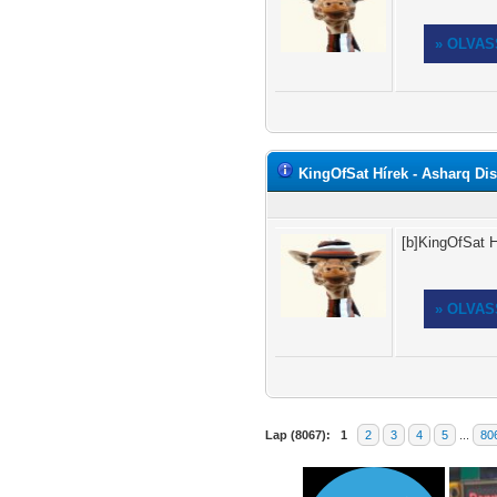
» OLVA
KingOfSat Hírek - Asharq Dis
[b]KingOfSat H
» OLVA
Lap (8067):
1
2
3
4
5
...
80