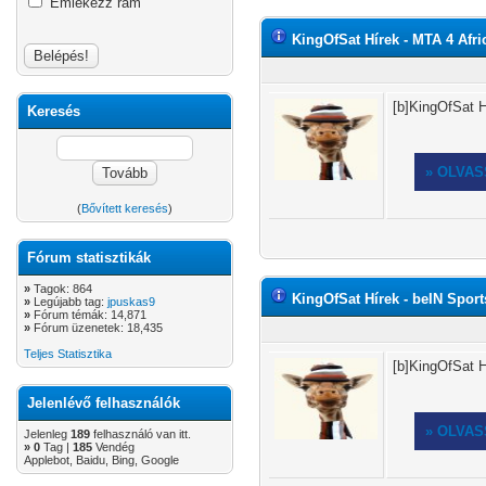
Emlékezz rám
KingOfSat Hírek - MTA 4 Africa
[b]KingOfSat H
Keresés
» OLVA
(
Bővített keresés
)
Fórum statisztikák
»
Tagok: 864
KingOfSat Hírek - beIN Sports
»
Legújabb tag:
jpuskas9
»
Fórum témák: 14,871
»
Fórum üzenetek: 18,435
Teljes Statisztika
[b]KingOfSat H
Jelenlévő felhasználók
» OLVA
Jelenleg
189
felhasználó van itt.
»
0
Tag |
185
Vendég
Applebot, Baidu, Bing, Google