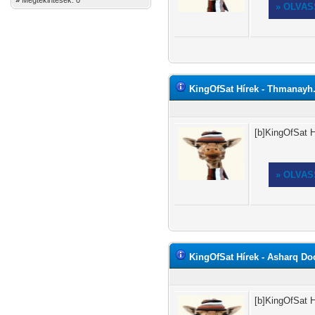
»
Megtekintések: 0
» OLVA
KingOfSat Hírek - Thmanayh.3
[b]KingOfSat H
» OLVA
KingOfSat Hírek - Asharq Doc
[b]KingOfSat H