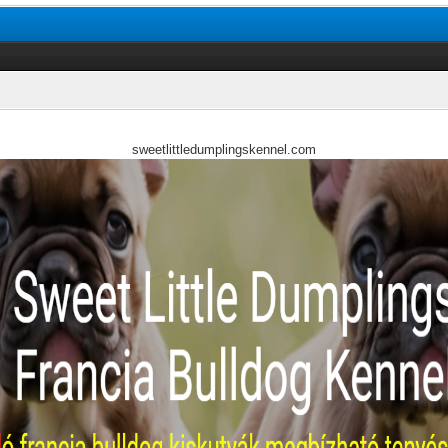
sweetlittledumplingskennel.com