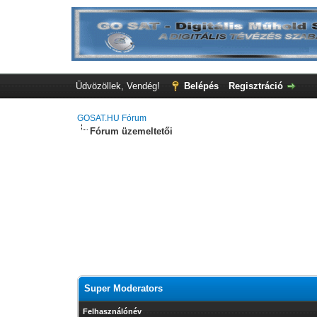
Üdvözöllek, Vendég!
Belépés
Regisztráció
GOSAT.HU Fórum
Fórum üzemeltetői
Super Moderators
Felhasználónév