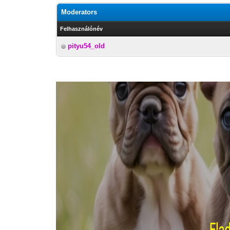
Moderators
Felhasználónév
pityu54_old