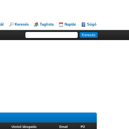
tál
Keresés
Taglista
Naptár
Súgó
Utolsó látogatás
Email
PÜ