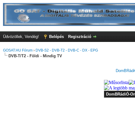
Üdvözöllek, Vendég!
Belépés
Regisztráció
GOSAT.HU Fórum
›
DVB-S2 - DVB-T2 - DVB-C - DX - EPG
DVB-T/T2 - Földi - Mindig TV
DomBRádiÓ