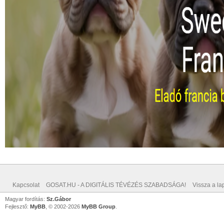
Kapcsolat
GOSAT.HU - A DIGITÁLIS TÉVÉZÉS SZABADSÁGA!
Vissza a lap
Magyar fordítás:
Sz.Gábor
Fejlesztő:
MyBB
, © 2002-2026
MyBB Group
.