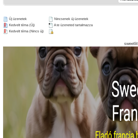
Új üzenetek
Nincsenek új üzenetek
Kedvelt téma (Új)
A te üzeneted tartalmazza
Kedvelt téma (Nincs új)
sweetli