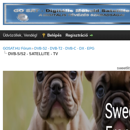
Üdvözöllek, Vendég!
Belépés
Regisztráció
GOSAT.HU Fórum
›
DVB-S2 - DVB-T2 - DVB-C - DX - EPG
DVB-S/S2 - SATELLITE - TV
sweetli