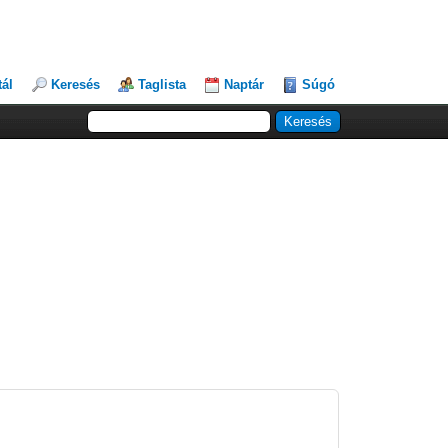
tál
Keresés
Taglista
Naptár
Súgó