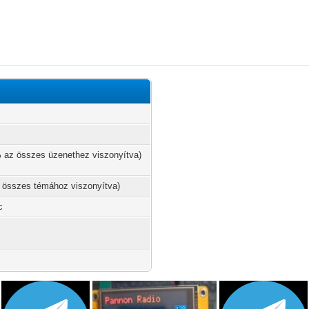
% az összes üzenethez viszonyítva)
z összes témához viszonyítva)
c