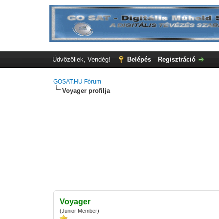
Üdvözöllek, Vendég!
Belépés
Regisztráció
GOSAT.HU Fórum
Voyager profilja
Voyager
(Junior Member)