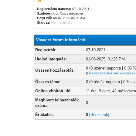
Regisztráció dátuma:
07-10-2021
Születési idő:
Nincs megadva
Helyi idő:
08-07-2026 06:00 AM
Státusz:
Nem elérhető
Voyager fórum információi
Regisztrált:
07-10-2021
Utolsó látogatás:
01-08-2025, 01:26 PM
9 (0 üzenet naponta | 0.05 
Összes hozzászólás:
(
Összes hozzászólás keresése
)
Összes téma:
0 (0 témák naponta | 0 % a
Online eltöltött idő:
11 óra, 9 perc, 42 másodper
Meghívott felhasználók
0
száma:
Értékelés:
0
[
Részletek
]