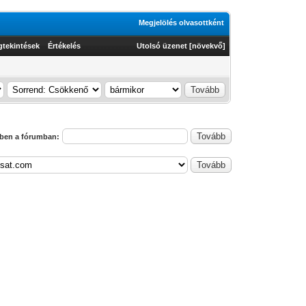
Megjelölés olvasottként
gtekintések
Értékelés
Utolsó üzenet
[
növekvő
]
ben a fórumban: