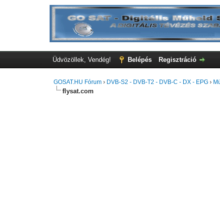
Üdvözöllek, Vendég!
Belépés
Regisztráció
GOSAT.HU Fórum
›
DVB-S2 - DVB-T2 - DVB-C - DX - EPG
›
Mü
flysat.com