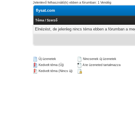
Jelenlevő felhasználó(k) ebben a fórumban: 1 Vendég
flysat.com
Téma
/
Szerző
Elnézést, de jelenleg nincs téma ebben a fórumban a meg
Új üzenetek
Nincsenek új üzenetek
Kedvelt téma (Új)
A te üzeneted tartalmazza
Kedvelt téma (Nincs új)