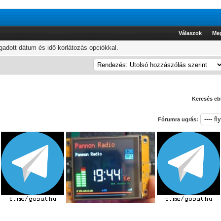
Válaszok
Me
adott dátum és idő korlátozás opciókkal.
Keresés eb
Fórumra ugrás: