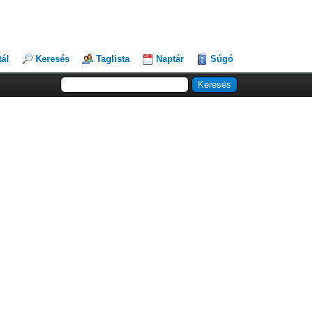
tál
Keresés
Taglista
Naptár
Súgó