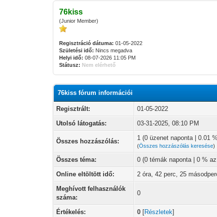
76kiss
(Junior Member)
Regisztráció dátuma:
01-05-2022
Születési idő:
Nincs megadva
Helyi idő:
08-07-2026 11:05 PM
Státusz:
Nem elérhető
76kiss fórum információi
Regisztrált:
01-05-2022
Utolsó látogatás:
03-31-2025, 08:10 PM
1 (0 üzenet naponta | 0.01 
Összes hozzászólás:
(
Összes hozzászólás keresése
)
Összes téma:
0 (0 témák naponta | 0 % a
Online eltöltött idő:
2 óra, 42 perc, 25 másodper
Meghívott felhasználók
0
száma:
Értékelés:
0
[
Részletek
]