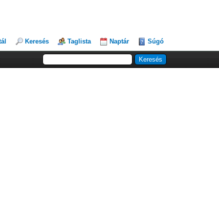
tál
Keresés
Taglista
Naptár
Súgó