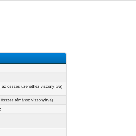
% az összes üzenethez viszonyítva)
z összes témához viszonyítva)
c