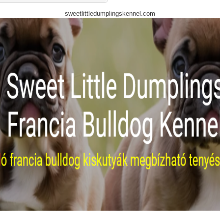
sweetlittledumplingskennel.com