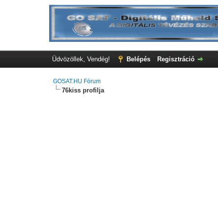
Üdvözöllek, Vendég!
Belépés
Regisztráció
GOSAT.HU Fórum
76kiss profilja