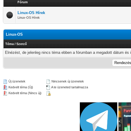
Fórum
Linux-OS Hírek
Linux-OS Hírek
Linux-OS
Téma
/
Szerző
Elnézést, de jelenleg nincs téma ebben a fórumban a megadott dátum és i
Új üzenetek
Nincsenek új üzenetek
Kedvelt téma (Új)
A te üzeneted tartalmazza
Kedvelt téma (Nincs új)