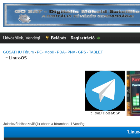
Üdvözöllek, Vendég!
Belépés
Regisztráció
GOSAT.HU Fórum
›
PC- Mobil - PDA - PNA - GPS - TABLET
Linux-OS
Jelenlevő felhasználó(k) ebben a fórumban: 1 Vendég
'Linux