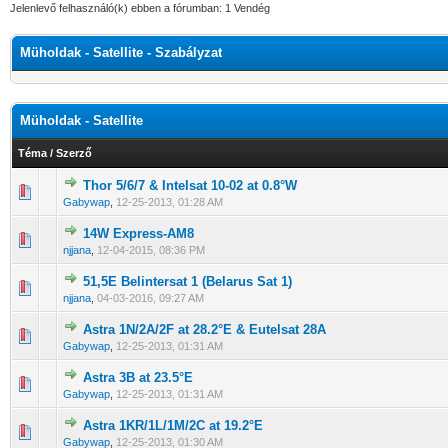
Jelenlevő felhasználó(k) ebben a fórumban: 1 Vendég
Müholdak - Satellite - Szabályzat
Müholdak - Satellite
Téma
/
Szerző
Thor 5/6/7 & Intelsat 10-02 at 0.8°W
0 Szavazat - 0 / 5 átlagban
1
2
3
4
5
Gabywap
,
12-25-2013, 01:28 AM
14W Express-AM8
0 Szavazat - 0 / 5 átlagban
1
2
3
4
5
njjana
,
12-04-2015, 08:36 PM
51,5E Belintersat 1 (Belarus Sat 1)
0 Szavazat - 0 / 5 átlagban
1
2
3
4
5
njjana
,
04-03-2016, 09:27 AM
Astra 1N/2A/2F at 28.2°E & Eutelsat 28A
0 Szavazat - 0 / 5 átlagban
1
2
3
4
5
Gabywap
,
12-25-2013, 01:31 AM
Astra 3B at 23.5°E
0 Szavazat - 0 / 5 átlagban
1
2
3
4
5
Gabywap
,
12-25-2013, 01:31 AM
Astra 1KR/1L/1M/2C at 19.2°E
0 Szavazat - 0 / 5 átlagban
1
2
3
4
5
Gabywap
,
12-25-2013, 01:30 AM