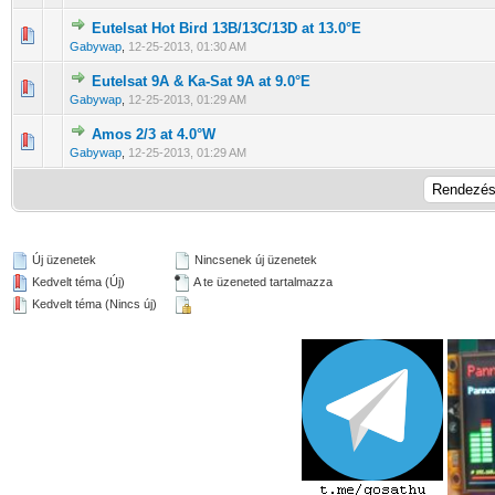
Eutelsat Hot Bird 13B/13C/13D at 13.0°E
0 Szavazat - 0 / 5 átlagban
1
2
3
4
5
Gabywap
,
12-25-2013, 01:30 AM
Eutelsat 9A & Ka-Sat 9A at 9.0°E
0 Szavazat - 0 / 5 átlagban
1
2
3
4
5
Gabywap
,
12-25-2013, 01:29 AM
Amos 2/3 at 4.0°W
0 Szavazat - 0 / 5 átlagban
1
2
3
4
5
Gabywap
,
12-25-2013, 01:29 AM
Új üzenetek
Nincsenek új üzenetek
Kedvelt téma (Új)
A te üzeneted tartalmazza
Kedvelt téma (Nincs új)