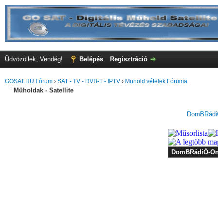
Üdvözöllek, Vendég!
Belépés
Regisztráció
GOSAT.HU Fórum
›
SAT - TV - DVB-T - IPTV
›
Mühold vételek Fóruma
Müholdak - Satellite
DomBRádiÓ