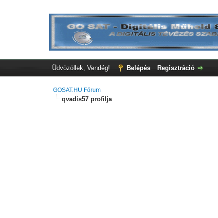
Üdvözöllek, Vendég!
Belépés
Regisztráció
GOSAT.HU Fórum
qvadis57 profilja