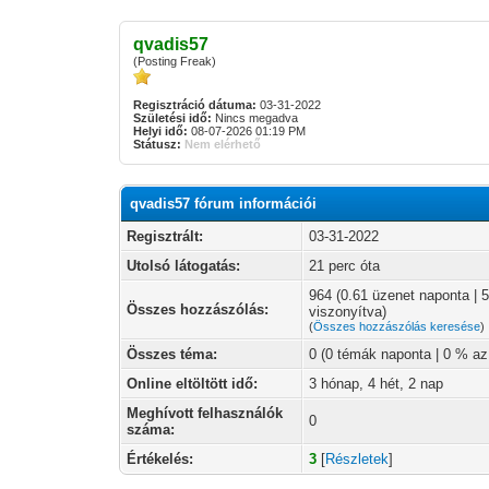
qvadis57
(Posting Freak)
Regisztráció dátuma:
03-31-2022
Születési idő:
Nincs megadva
Helyi idő:
08-07-2026 01:19 PM
Státusz:
Nem elérhető
qvadis57 fórum információi
Regisztrált:
03-31-2022
Utolsó látogatás:
21 perc óta
964 (0.61 üzenet naponta |
Összes hozzászólás:
viszonyítva)
(
Összes hozzászólás keresése
)
Összes téma:
0 (0 témák naponta | 0 % a
Online eltöltött idő:
3 hónap, 4 hét, 2 nap
Meghívott felhasználók
0
száma:
Értékelés:
3
[
Részletek
]