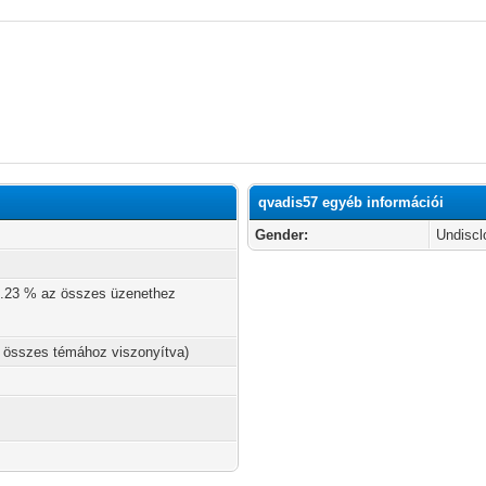
qvadis57 egyéb információi
Gender:
Undiscl
 5.23 % az összes üzenethez
z összes témához viszonyítva)