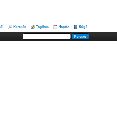
tál
Keresés
Taglista
Naptár
Súgó