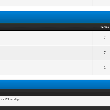
Témák
7
7
1
t, és 221 vendég).