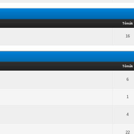
Témák
16
Témák
6
1
4
22