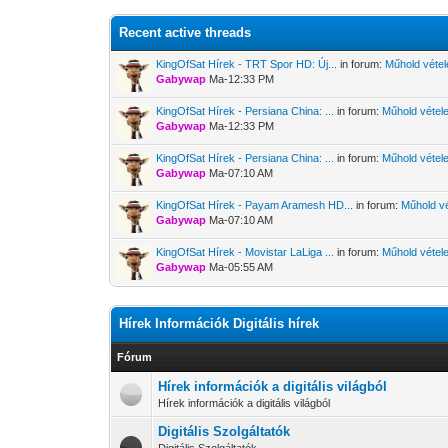
Recent active threads
KingOfSat Hírek - TRT Spor HD: Új...
in forum:
Műhold vétele
Gabywap
Ma-12:33 PM
KingOfSat Hírek - Persiana China: ...
in forum:
Műhold vétele
Gabywap
Ma-12:33 PM
KingOfSat Hírek - Persiana China: ...
in forum:
Műhold vétele
Gabywap
Ma-07:10 AM
KingOfSat Hírek - Payam Aramesh HD...
in forum:
Műhold vé
Gabywap
Ma-07:10 AM
KingOfSat Hírek - Movistar LaLiga ...
in forum:
Műhold vétele
Gabywap
Ma-05:55 AM
Hírek Információk Digitális hírek
Fórum
Hírek információk a digitális világból
Hírek információk a digitális világból
Digitális Szolgáltatók