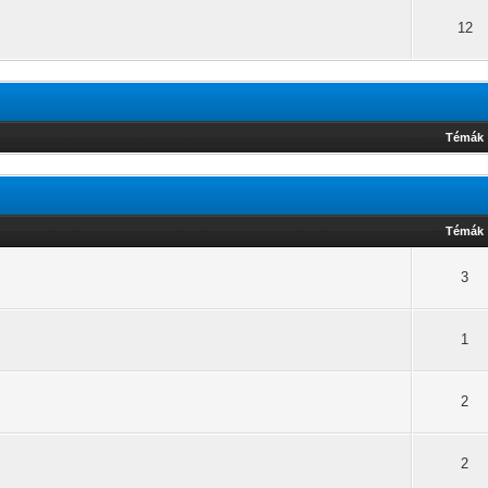
12
Témák
Témák
3
1
2
2