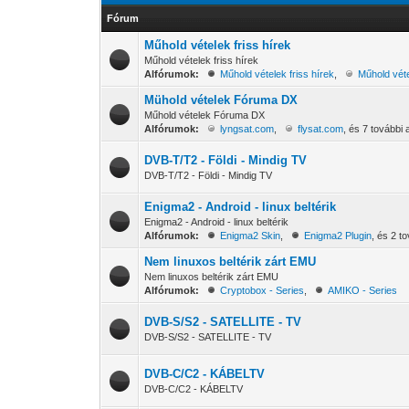
Fórum
Műhold vételek friss hírek
Műhold vételek friss hírek
Alfórumok:
Műhold vételek friss hírek
,
Műhold véte
Mühold vételek Fóruma DX
Műhold vételek Fóruma DX
Alfórumok:
lyngsat.com
,
flysat.com
, és 7 további 
DVB-T/T2 - Földi - Mindig TV
DVB-T/T2 - Földi - Mindig TV
Enigma2 - Android - linux beltérik
Enigma2 - Android - linux beltérik
Alfórumok:
Enigma2 Skin
,
Enigma2 Plugin
, és 2 t
Nem linuxos beltérik zárt EMU
Nem linuxos beltérik zárt EMU
Alfórumok:
Cryptobox - Series
,
AMIKO - Series
DVB-S/S2 - SATELLITE - TV
DVB-S/S2 - SATELLITE - TV
DVB-C/C2 - KÁBELTV
DVB-C/C2 - KÁBELTV