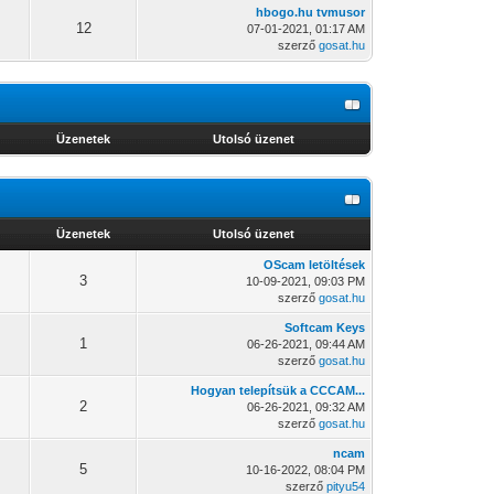
hbogo.hu tvmusor
12
07-01-2021, 01:17 AM
szerző
gosat.hu
Üzenetek
Utolsó üzenet
Üzenetek
Utolsó üzenet
OScam letöltések
3
10-09-2021, 09:03 PM
szerző
gosat.hu
Softcam Keys
1
06-26-2021, 09:44 AM
szerző
gosat.hu
Hogyan telepítsük a CCCAM...
2
06-26-2021, 09:32 AM
szerző
gosat.hu
ncam
5
10-16-2022, 08:04 PM
szerző
pityu54