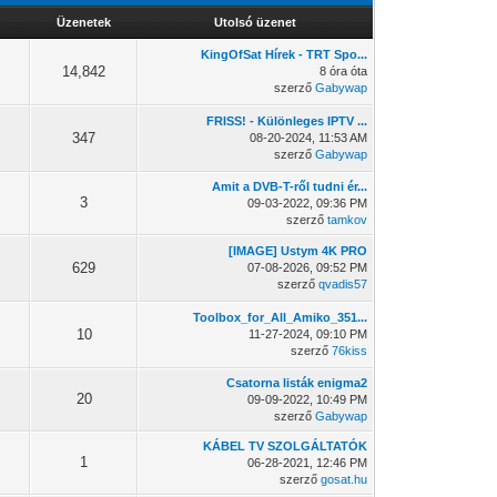
Üzenetek
Utolsó üzenet
KingOfSat Hírek - TRT Spo...
14,842
8 óra óta
szerző
Gabywap
FRISS! - Különleges IPTV ...
347
08-20-2024, 11:53 AM
szerző
Gabywap
Amit a DVB-T-ről tudni ér...
3
09-03-2022, 09:36 PM
szerző
tamkov
[IMAGE] Ustym 4K PRO
629
07-08-2026, 09:52 PM
szerző
qvadis57
Toolbox_for_All_Amiko_351...
10
11-27-2024, 09:10 PM
szerző
76kiss
Csatorna listák enigma2
20
09-09-2022, 10:49 PM
szerző
Gabywap
KÁBEL TV SZOLGÁLTATÓK
1
06-28-2021, 12:46 PM
szerző
gosat.hu