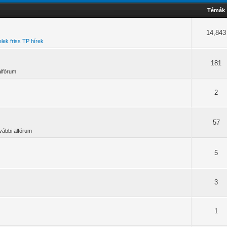
Témák
14,843
lek friss TP hírek
181
alfórum
2
57
ovábbi alfórum
5
3
1