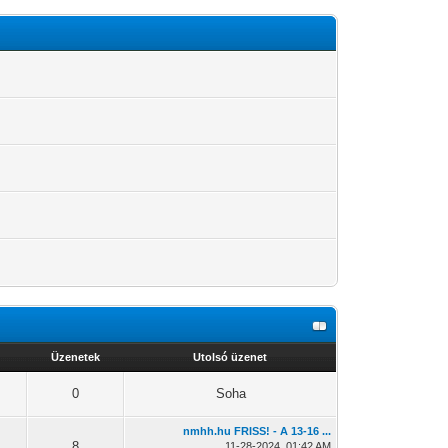
Üzenetek
Utolsó üzenet
0
Soha
nmhh.hu FRISS! - A 13-16 ...
8
11-28-2024, 01:42 AM