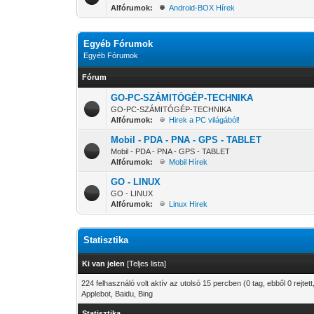
Alfórumok:
Android-BOX Hírek
Egyéb Fórumok
Egyéb Fórumok
Fórum
GO-PC-SZÁMITÓGÉP-TECHNIKA
GO-PC-SZÁMITÓGÉP-TECHNIKA
Alfórumok:
Hirek a PC világából!
Mobil - PDA - PNA - GPS - TABLET
Mobil - PDA - PNA - GPS - TABLET
Alfórumok:
Mobil Hírek
GO - LINUX
GO - LINUX
Alfórumok:
Linux Hirek
Statisztika
Ki van jelen
[
Teljes lista
]
224 felhasználó volt aktív az utolsó 15 percben (0 tag, ebből 0 rejtet
Applebot, Baidu, Bing
Statisztika