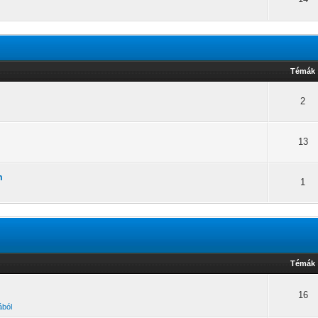
Témák
2
13
m
1
Témák
16
ából