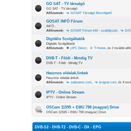
GO SAT - TV társalgó
GO SAT - TV társalgó
Alfórumok:
GOSAT Társalgó Beszélgető
GOSAT INFÓ Fórum
INFÓ...
Alfórumok:
GOSAT Fórum Infó - szabályzat!
,
GOS
Digitális Szolgáltatók
Digitális Szolgáltatók
Alfórumok:
UPC Direct
,
T-Home
, és 2 további alf
DVB-T - Földi - Mindig TV
DVB-T - Földi - Mindig TV
Hasznos oldalak,linkek
Hasznos oldalak,linkek
Alfórumok:
satbeams.com
,
lyngsat.com
, és 4 tov
IPTV - Online Stream
IPTV - Online Stream
OSCam 11595 + EMU 798 (magyar) Drive
OSCam 11595 + EMU 798 (magyar) Drive
DVB-S2 - DVB-T2 - DVB-C - DX - EPG