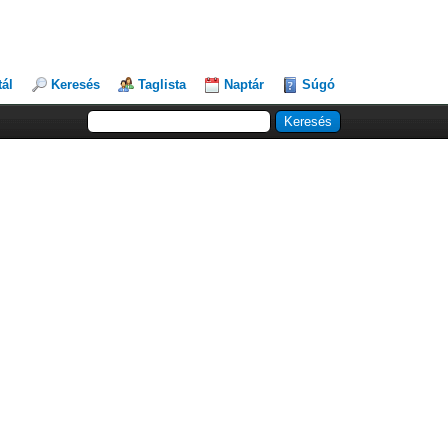
tál
Keresés
Taglista
Naptár
Súgó