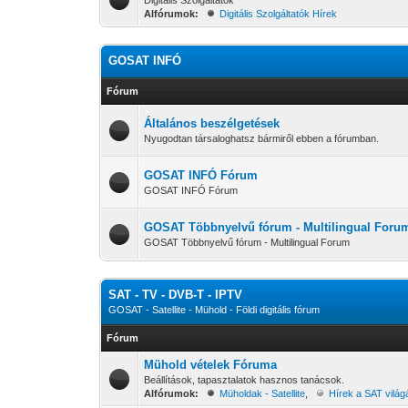
Digitális Szolgáltatók
Alfórumok:
Digitális Szolgáltatók Hírek
GOSAT INFÓ
Fórum
Általános beszélgetések
Nyugodtan társaloghatsz bármiről ebben a fórumban.
GOSAT INFÓ Fórum
GOSAT INFÓ Fórum
GOSAT Többnyelvű fórum - Multilingual Foru
GOSAT Többnyelvű fórum - Multilingual Forum
SAT - TV - DVB-T - IPTV
GOSAT - Satellite - Mühold - Földi digitális fórum
Fórum
Mühold vételek Fóruma
Beállítások, tapasztalatok hasznos tanácsok.
Alfórumok:
Müholdak - Satellite
,
Hírek a SAT világ