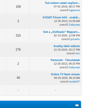
Tud nekem valaki segíteni...
108
07-01-2019, 08:17 PM
szerző
kgpassat
GOSAT Fórum Infó - szabál...
2
12-25-2013, 01:05 AM
szerző
Gabywap
Sok a „tévélopás” Magyaro...
315
02-13-2025, 12:06 PM
szerző
gosathu
Analóg rádió adások
276
12-15-2016, 03:17 PM
szerző
ses
Partnerek - Társoldalak
2
12-25-2013, 09:33 PM
szerző
Gabywap
Online TV flash stream
40
09-25-2025, 09:10 AM
szerző
qvadis57
-
-