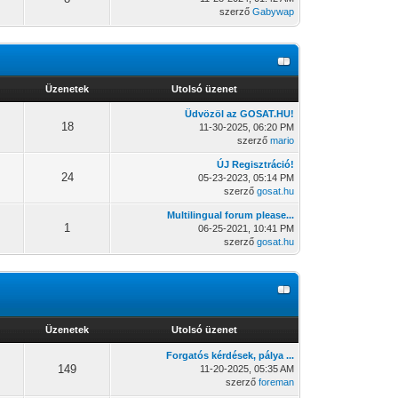
szerző
Gabywap
Üzenetek
Utolsó üzenet
Üdvözöl az GOSAT.HU!
18
11-30-2025, 06:20 PM
szerző
mario
ÚJ Regisztráció!
24
05-23-2023, 05:14 PM
szerző
gosat.hu
Multilingual forum please...
1
06-25-2021, 10:41 PM
szerző
gosat.hu
Üzenetek
Utolsó üzenet
Forgatós kérdések, pálya ...
149
11-20-2025, 05:35 AM
szerző
foreman