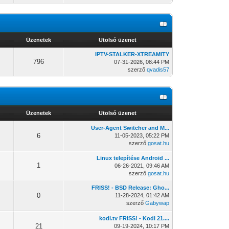
Üzenetek
Utolsó üzenet
IPTV-STALKER-XTREAMITY
796
07-31-2026, 08:44 PM
szerző
qvadis57
Üzenetek
Utolsó üzenet
User-Agent Switcher and M...
6
11-05-2023, 05:22 PM
szerző
gosat.hu
Linux telepítése Android ...
1
06-26-2021, 09:46 AM
szerző
gosat.hu
FRISS! - BSD Release: Gho...
0
11-28-2024, 01:42 AM
szerző
Gabywap
kodi.tv FRISS! - Kodi 21....
21
09-19-2024, 10:17 PM