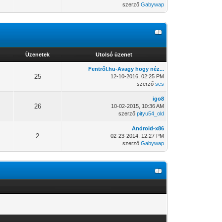
szerző
Gabywap
Üzenetek
Utolsó üzenet
Fentről.hu-Avagy hogy néz...
25
12-10-2016, 02:25 PM
szerző
ses
igo8
26
10-02-2015, 10:36 AM
szerző
pityu54_old
Android-x86
2
02-23-2014, 12:27 PM
szerző
Gabywap