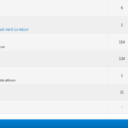
6
1
AT INFÓ ÚJ REG!!!
154
órum
134
1
ábbi alfórum
11
-