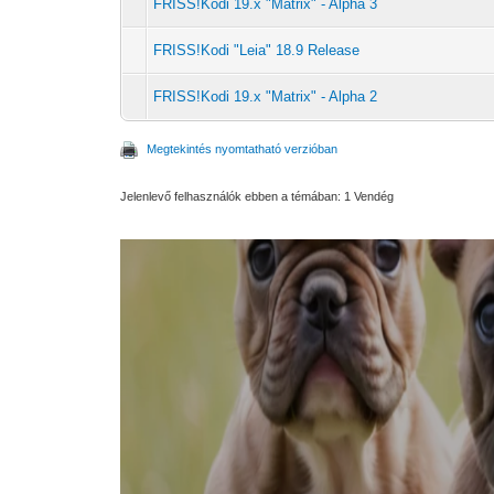
FRISS!Kodi 19.x "Matrix" - Alpha 3
FRISS!Kodi "Leia" 18.9 Release
FRISS!Kodi 19.x "Matrix" - Alpha 2
Megtekintés nyomtatható verzióban
Jelenlevő felhasználók ebben a témában: 1 Vendég