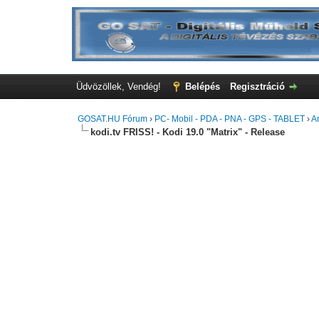
Üdvözöllek, Vendég!
Belépés
Regisztráció
GOSAT.HU Fórum
›
PC- Mobil - PDA - PNA - GPS - TABLET
›
A
kodi.tv FRISS! - Kodi 19.0 "Matrix" - Release