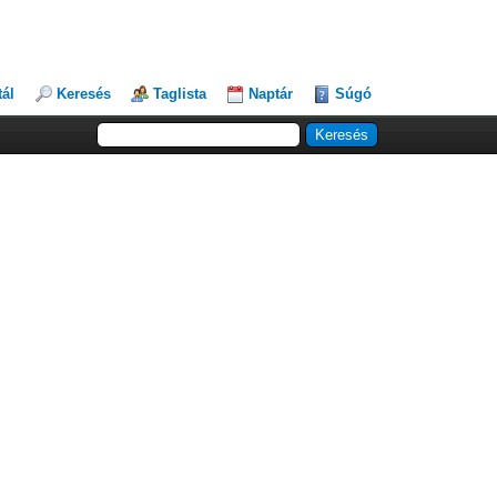
tál
Keresés
Taglista
Naptár
Súgó