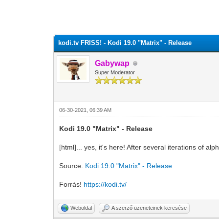
0 szavazat - átlag 0
1
2
3
4
5
kodi.tv FRISS! - Kodi 19.0 "Matrix" - Release
Gabywap
Super Moderator
06-30-2021, 06:39 AM
Kodi 19.0 "Matrix" - Release
[html]... yes, it's here! After several iterations of
Source:
Kodi 19.0 "Matrix" - Release
Forrás!
https://kodi.tv/
Weboldal
A szerző üzeneteinek keresése