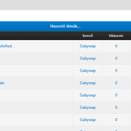
Hasonló témák...
Szerző
Válaszok:
rified...
Gabywap
0
Gabywap
0
Gabywap
0
ate
Gabywap
0
Gabywap
0
Gabywap
0
Gabywap
0