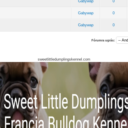
Gabywap
0
Gabywap
0
Gabywap
0
Fórumra ugrás:
sweetlittledumplingskennel.com