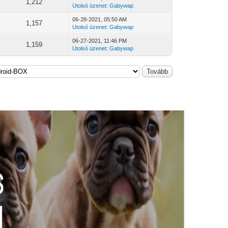
1,212
Utolsó üzenet
:
Gabywap
06-28-2021, 05:50 AM
1,157
Utolsó üzenet
:
Gabywap
06-27-2021, 11:46 PM
1,159
Utolsó üzenet
:
Gabywap