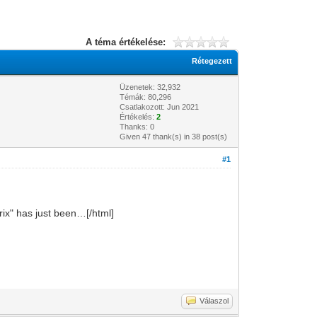
A téma értékelése:
Rétegezett
Üzenetek: 32,932
Témák: 80,296
Csatlakozott: Jun 2021
Értékelés:
2
Thanks: 0
Given 47 thank(s) in 38 post(s)
#1
trix" has just been…[/html]
Válaszol