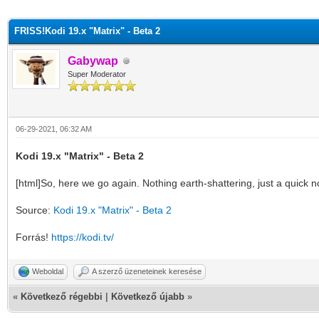
FRISS!Kodi 19.x "Matrix" - Beta 2
Gabywap
Super Moderator
06-29-2021, 06:32 AM
Kodi 19.x "Matrix" - Beta 2
[html]So, here we go again. Nothing earth-shattering, just a quick no
Source:
Kodi 19.x "Matrix" - Beta 2
Forrás!
https://kodi.tv/
Weboldal
A szerző üzeneteinek keresése
«
Következő régebbi
|
Következő újabb
»