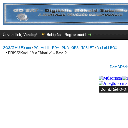
Üdvözöllek, Vendég!
Belépés
Regisztráció
GOSAT.HU Fórum
›
PC- Mobil - PDA - PNA - GPS - TABLET
›
Android-BOX
FRISS!Kodi 19.x "Matrix" - Beta 2
DomBRádiÓ