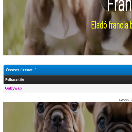
Összes üzenet: 1
Felhasználó
Gabywap
sweetli