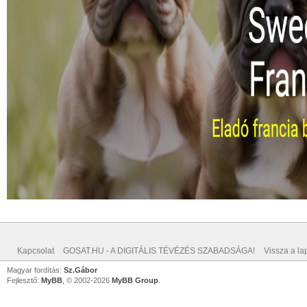
Kapcsolat
GOSAT.HU - A DIGITÁLIS TÉVÉZÉS SZABADSÁGA!
Vissza a lap
Magyar fordítás:
Sz.Gábor
Fejlesztő:
MyBB
, © 2002-2026
MyBB Group
.