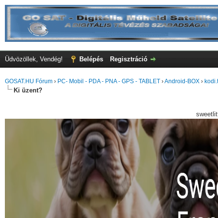
Üdvözöllek, Vendég!
Belépés
Regisztráció
GOSAT.HU Fórum
›
PC- Mobil - PDA - PNA - GPS - TABLET
›
Android-BOX
›
kodi.
Ki üzent?
sweetli