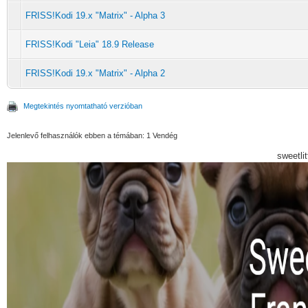
FRISS!Kodi 19.x "Matrix" - Alpha 3
FRISS!Kodi "Leia" 18.9 Release
FRISS!Kodi 19.x "Matrix" - Alpha 2
Megtekintés nyomtatható verzióban
Jelenlevő felhasználók ebben a témában: 1 Vendég
sweetli