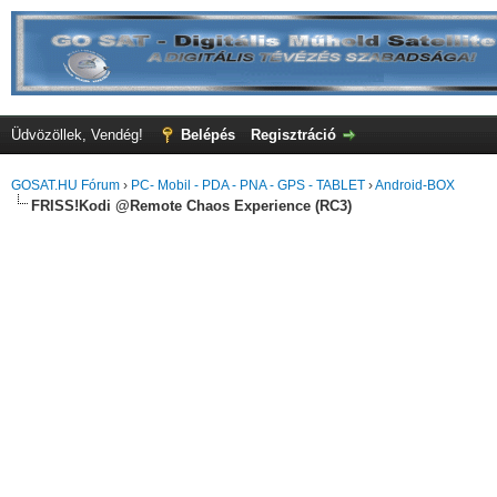
Üdvözöllek, Vendég!
Belépés
Regisztráció
GOSAT.HU Fórum
›
PC- Mobil - PDA - PNA - GPS - TABLET
›
Android-BOX
FRISS!Kodi @Remote Chaos Experience (RC3)