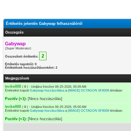
Értékelés jelentés Gabywap felhasználóról
Összegzés
Gabywap
(Super Moderator)
2
Összesített értékelés:
Értékelés tagoktól: 0
Értékelések hozzászólásonként: 2
Megjegyzések
levike888
(
0
) - Utoljára frissítve 06-25-2026, 05:09 AM
Értékelést kapott
Gabywap hozzászólása
a
[IMAGE] OCTAGON SF8008
témában
Pozitív (+1):
[Nincs hozzászólás]
levike888
(
0
) - Utoljára frissítve 06-25-2026, 05:00 AM
Értékelést kapott
Gabywap hozzászólása
a
[IMAGE] OCTAGON SF8008
témában
Pozitív (+1):
[Nincs hozzászólás]