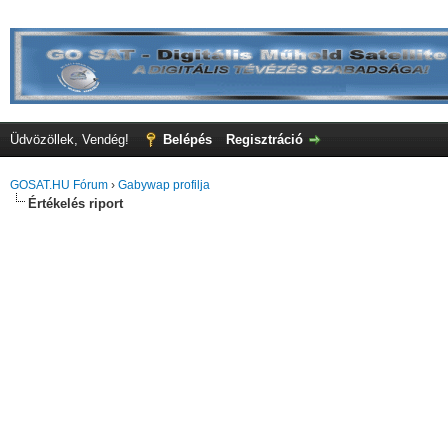
Üdvözöllek, Vendég!
Belépés
Regisztráció
GOSAT.HU Fórum
›
Gabywap profilja
Értékelés riport