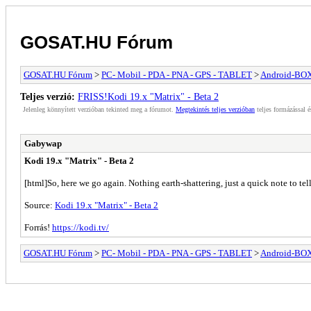
GOSAT.HU Fórum
GOSAT.HU Fórum
>
PC- Mobil - PDA - PNA - GPS - TABLET
>
Android-BO
Teljes verzió:
FRISS!Kodi 19.x "Matrix" - Beta 2
Jelenleg könnyített verzióban tekinted meg a fórumot.
Megtekintés teljes verzióban
teljes formázással é
Gabywap
Kodi 19.x "Matrix" - Beta 2
[html]So, here we go again. Nothing earth-shattering, just a quick note to t
Source:
Kodi 19.x "Matrix" - Beta 2
Forrás!
https://kodi.tv/
GOSAT.HU Fórum
>
PC- Mobil - PDA - PNA - GPS - TABLET
>
Android-BO