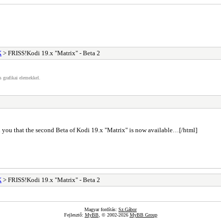
X
> FRISS!Kodi 19.x "Matrix" - Beta 2
s grafikai elemekkel.
ell you that the second Beta of Kodi 19.x "Matrix" is now available…[/html]
X
> FRISS!Kodi 19.x "Matrix" - Beta 2
Magyar fordítás:
Sz.Gábor
Fejlesztő:
MyBB
, © 2002-2026
MyBB Group