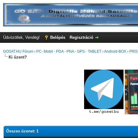
Üdvözöllek, Vendég!
Belépés
Regisztráció
GOSAT.HU Fórum
›
PC- Mobil - PDA - PNA - GPS - TABLET
›
Android-BOX
›
FRIS
Ki üzent?
Összes üzenet: 1