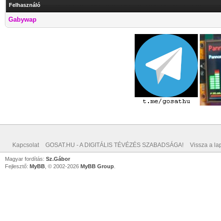
Felhasználó
Gabywap
Kapcsolat
GOSAT.HU - A DIGITÁLIS TÉVÉZÉS SZABADSÁGA!
Vissza a lap
Magyar fordítás:
Sz.Gábor
Fejlesztő:
MyBB
, © 2002-2026
MyBB Group
.