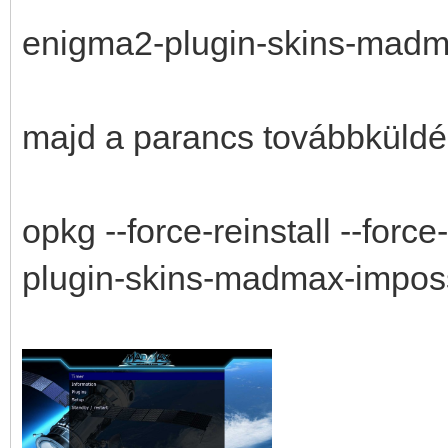
enigma2-plugin-skins-madmax
majd a parancs továbbküld
opkg --force-reinstall --forc
plugin-skins-madmax-impossi