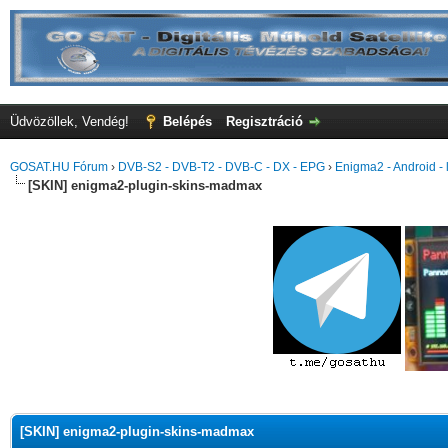
Üdvözöllek, Vendég!
Belépés
Regisztráció
GOSAT.HU Fórum
›
DVB-S2 - DVB-T2 - DVB-C - DX - EPG
›
Enigma2 - Android - l
[SKIN] enigma2-plugin-skins-madmax
[SKIN] enigma2-plugin-skins-madmax