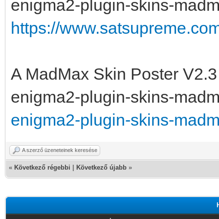
enigma2-plugin-skins-madmax
https://www.satsupreme.com/
A MadMax Skin Poster V2.3
enigma2-plugin-skins-madma
enigma2-plugin-skins-madma
A szerző üzeneteinek keresése
«
Következő régebbi
|
Következő újabb
»