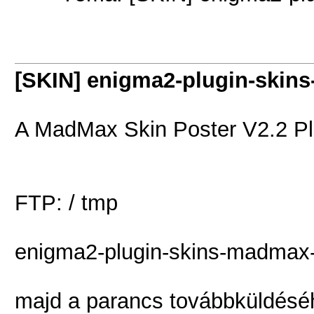
[SKIN] enigma2-plugin-skin
A MadMax Skin Poster V2.2 Pli
FTP: / tmp
enigma2-plugin-skins-madmax-le
majd a parancs továbbküldésé