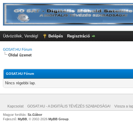
Üdvözöllek, Vendég!
Belépés
Regisztráció
GOSAT.HU Fórum
Oldal üzenet
GOSAT.HU Fórum
Nincs régebbi lap.
Kapcsolat
GOSAT.HU - A DIGITÁLIS TÉVÉZÉS SZABADSÁGA!
Vissza a lap
Magyar fordítás:
Sz.Gábor
Fejlesztő:
MyBB
, © 2002-2026
MyBB Group
.