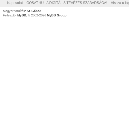
Kapcsolat
GOSAT.HU - A DIGITÁLIS TÉVÉZÉS SZABADSÁGA!
Vissza a lap
Magyar fordítás:
Sz.Gábor
Fejlesztő:
MyBB
, © 2002-2026
MyBB Group
.