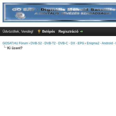
Üdvözöllek, Vendég!
Belépés
Regisztráció
GOSAT.HU Fórum
›
DVB-S2 - DVB-T2 - DVB-C - DX - EPG
›
Enigma2 - Android - l
Ki üzent?