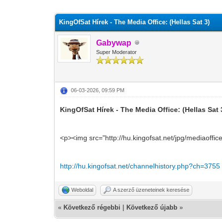
0 szavazat - átlag 0
1
2
3
4
5
KingOfSat Hírek - The Media Office: (Hellas Sat 3)
Gabywap
Super Moderator
06-03-2026, 09:59 PM
KingOfSat Hírek - The Media Office: (Hellas Sat 
<p><img src="http://hu.kingofsat.net/jpg/mediaoffic
http://hu.kingofsat.net/channelhistory.php?ch=3755
Weboldal
A szerző üzeneteinek keresése
«
Következő régebbi
|
Következő újabb
»