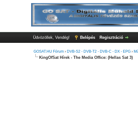
Üdvözöllek, Vendég!
Belépés
Regisztráció
GOSAT.HU Fórum
›
DVB-S2 - DVB-T2 - DVB-C - DX - EPG
›
Mű
KingOfSat Hírek - The Media Office: (Hellas Sat 3)