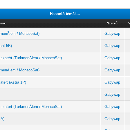
Hasonló témák...
éma:
Szerző
V
urkmenÄlem / MonacoSat)
Gabywap
sat 5B)
Gabywap
sszatért (TurkmenÄlem / MonacoSat)
Gabywap
urkmenÄlem / MonacoSat)
Gabywap
atért (Astra 1P)
Gabywap
Gabywap
sszatért (TurkmenÄlem / MonacoSat)
Gabywap
 A)
Gabywap