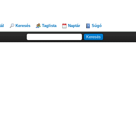
tál
Keresés
Taglista
Naptár
Súgó