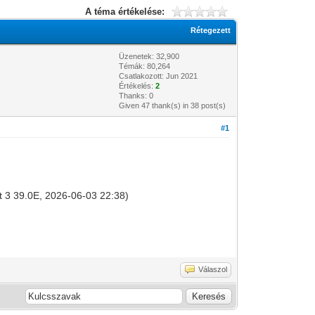
A téma értékelése:
Rétegezett
Üzenetek: 32,900
Témák: 80,264
Csatlakozott: Jun 2021
Értékelés:
2
Thanks: 0
Given 47 thank(s) in 38 post(s)
#1
at 3 39.0E, 2026-06-03 22:38)
Válaszol