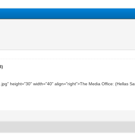
3)
e.jpg" height="30" width="40" align="right">The Media Office: (Hellas S