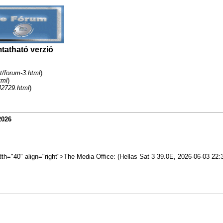
tatható verzió
t/forum-3.html
)
tml
)
42729.html
)
2026
dth="40" align="right">The Media Office: (Hellas Sat 3 39.0E, 2026-06-03 22: