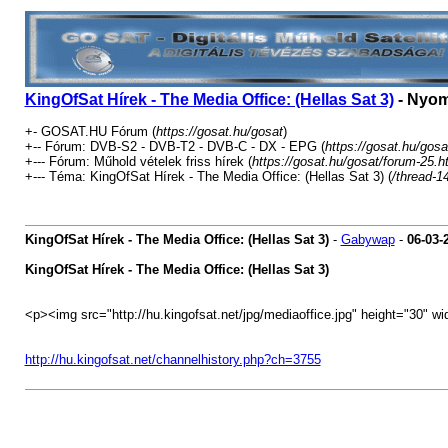
KingOfSat Hírek - The Media Office: (Hellas Sat 3)
- Nyom
+- GOSAT.HU Fórum (
https://gosat.hu/gosat
)
+-- Fórum: DVB-S2 - DVB-T2 - DVB-C - DX - EPG (
https://gosat.hu/gosa
+--- Fórum: Műhold vételek friss hírek (
https://gosat.hu/gosat/forum-25.h
+--- Téma: KingOfSat Hírek - The Media Office: (Hellas Sat 3) (
/thread-1
KingOfSat Hírek - The Media Office: (Hellas Sat 3)
-
Gabywap
-
06-03-
KingOfSat Hírek - The Media Office: (Hellas Sat 3)
<p><img src="http://hu.kingofsat.net/jpg/mediaoffice.jpg" height="30" wi
http://hu.kingofsat.net/channelhistory.php?ch=3755