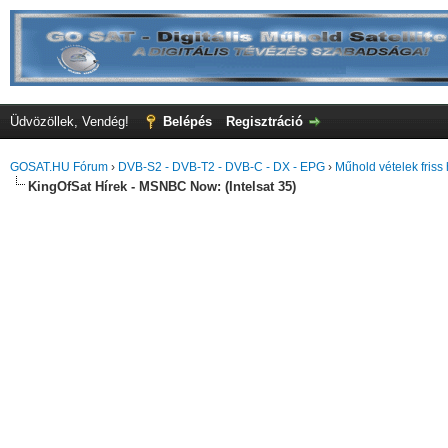
Üdvözöllek, Vendég!
Belépés
Regisztráció
GOSAT.HU Fórum
›
DVB-S2 - DVB-T2 - DVB-C - DX - EPG
›
Műhold vételek friss 
KingOfSat Hírek - MSNBC Now: (Intelsat 35)