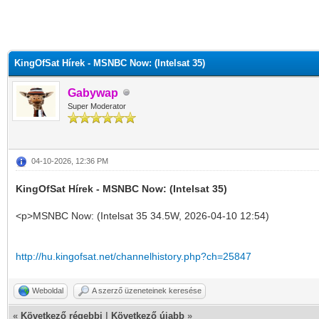
KingOfSat Hírek - MSNBC Now: (Intelsat 35)
Gabywap
Super Moderator
04-10-2026, 12:36 PM
KingOfSat Hírek - MSNBC Now: (Intelsat 35)
<p>MSNBC Now: (Intelsat 35 34.5W, 2026-04-10 12:54)
http://hu.kingofsat.net/channelhistory.php?ch=25847
Weboldal
A szerző üzeneteinek keresése
«
Következő régebbi
|
Következő újabb
»