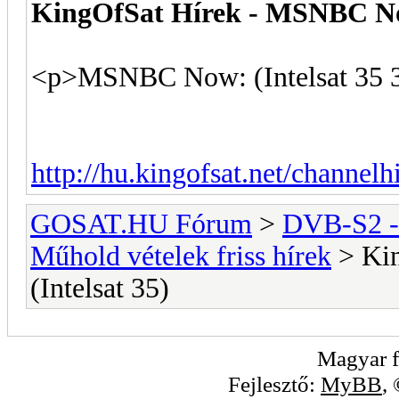
KingOfSat Hírek - MSNBC Now
<p>MSNBC Now: (Intelsat 35 3
http://hu.kingofsat.net/channel
GOSAT.HU Fórum
>
DVB-S2 -
Műhold vételek friss hírek
> Ki
(Intelsat 35)
Magyar f
Fejlesztő:
MyBB
,