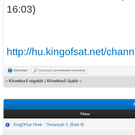
16:03)
http://hu.kingofsat.net/cha
Weboldal
A szerző üzeneteinek keresése
«
Következő régebbi
|
Következő újabb
»
Téma:
KingOfSat Hírek - Thmanyah 3: (Badr 8)