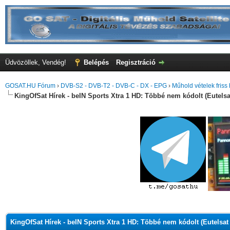
Üdvözöllek, Vendég!
Belépés
Regisztráció
GOSAT.HU Fórum
›
DVB-S2 - DVB-T2 - DVB-C - DX - EPG
›
Műhold vételek friss 
KingOfSat Hírek - beIN Sports Xtra 1 HD: Többé nem kódolt (Eutelsa
KingOfSat Hírek - beIN Sports Xtra 1 HD: Többé nem kódolt (Eutelsat