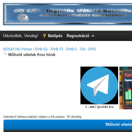
Üdvözöllek, Vendég!
Belépés
Regisztráció
GOSAT.HU Fórum
›
DVB-S2 - DVB-T2 - DVB-C - DX - EPG
Műhold vételek friss hírek
Jelenlevő felhasználó(k) ebben a fórumban: 78 Vendég
'Műhold vételek