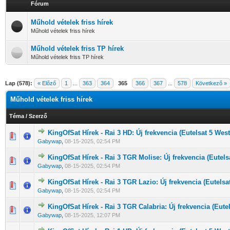
Fórum
Műhold vételek friss hírek
Műhold vételek friss hírek
Műhold vételek friss TP hírek
Műhold vételek friss TP hírek
Lap (578):
« Előző
1
...
363
364
365
366
367
...
578
Következő »
Műhold vételek friss hírek
Téma
/
Szerző
KingOfSat Hírek - Rai 3 HD: Új frekvencia (Eutelsat 5 West
0 Szavazat - 0 / 5 átlagban
1
2
3
4
5
Gabywap
,
08-15-2025, 02:54 PM
KingOfSat Hírek - Rai 3 TGR Molise: Új frekvencia (Eutels
0 Szavazat - 0 / 5 átlagban
1
2
3
4
5
Gabywap
,
08-15-2025, 02:54 PM
KingOfSat Hírek - Rai 3 TGR Lazio: Új frekvencia (Eutelsa
0 Szavazat - 0 / 5 átlagban
1
2
3
4
5
Gabywap
,
08-15-2025, 02:54 PM
KingOfSat Hírek - Rai 3 TGR Calabria: Új frekvencia (Eute
0 Szavazat - 0 / 5 átlagban
1
2
3
4
5
Gabywap
,
08-15-2025, 12:07 PM