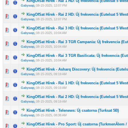
KingOfSat Hírek - Rai 1 HD: Új frekvencia (Eutelsat 5 West
0 Szavazat - 0 / 5 átlagban
1
2
3
4
5
Gabywap
,
08-15-2025, 12:07 PM
KingOfSat Hírek - Rai 2 HD: Új frekvencia (Eutelsat 5 West
0 Szavazat - 0 / 5 átlagban
1
2
3
4
5
Gabywap
,
08-15-2025, 12:07 PM
KingOfSat Hírek - Rai 3 HD: Új frekvencia (Eutelsat 5 West
0 Szavazat - 0 / 5 átlagban
1
2
3
4
5
Gabywap
,
08-15-2025, 10:04 AM
KingOfSat Hírek - Rai 3 TGR Campania: Új frekvencia (Eut
0 Szavazat - 0 / 5 átlagban
1
2
3
4
5
Gabywap
,
08-15-2025, 10:04 AM
KingOfSat Hírek - Rai 3 TGR Basilicata: Új frekvencia (Eut
0 Szavazat - 0 / 5 átlagban
1
2
3
4
5
Gabywap
,
08-15-2025, 10:04 AM
KingOfSat Hírek - Asharq Discovery: Új frekvencia (Eutels
0 Szavazat - 0 / 5 átlagban
1
2
3
4
5
Gabywap
,
08-15-2025, 09:19 AM
KingOfSat Hírek - Rai 1 HD: Új frekvencia (Eutelsat 5 West
0 Szavazat - 0 / 5 átlagban
1
2
3
4
5
Gabywap
,
08-15-2025, 09:19 AM
KingOfSat Hírek - Rai 2 HD: Új frekvencia (Eutelsat 5 West
0 Szavazat - 0 / 5 átlagban
1
2
3
4
5
Gabywap
,
08-15-2025, 09:19 AM
KingOfSat Hírek - Telenews: Új csatorna (Turksat 5B)
0 Szavazat - 0 / 5 átlagban
1
2
3
4
5
Gabywap
,
08-15-2025, 08:38 AM
KingOfSat Hírek - Pro Sport: Új csatorna (TurkmenÄlem 
0 Szavazat - 0 / 5 átlagban
1
2
3
4
5