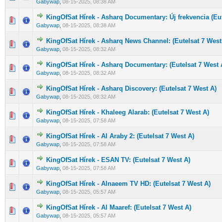
Gabywap
,
08-15-2025, 08:38 AM
KingOfSat Hírek - Asharq Documentary: Új frekvencia (Eut
0 Szavazat - 0 / 5 átlagban
1
2
3
4
5
Gabywap
,
08-15-2025, 08:38 AM
KingOfSat Hírek - Asharq News Channel: (Eutelsat 7 West
0 Szavazat - 0 / 5 átlagban
1
2
3
4
5
Gabywap
,
08-15-2025, 08:32 AM
KingOfSat Hírek - Asharq Documentary: (Eutelsat 7 West 
0 Szavazat - 0 / 5 átlagban
1
2
3
4
5
Gabywap
,
08-15-2025, 08:32 AM
KingOfSat Hírek - Asharq Discovery: (Eutelsat 7 West A)
0 Szavazat - 0 / 5 átlagban
1
2
3
4
5
Gabywap
,
08-15-2025, 08:32 AM
KingOfSat Hírek - Khaleeg Alarab: (Eutelsat 7 West A)
0 Szavazat - 0 / 5 átlagban
1
2
3
4
5
Gabywap
,
08-15-2025, 07:58 AM
KingOfSat Hírek - Al Araby 2: (Eutelsat 7 West A)
0 Szavazat - 0 / 5 átlagban
1
2
3
4
5
Gabywap
,
08-15-2025, 07:58 AM
KingOfSat Hírek - ESAN TV: (Eutelsat 7 West A)
0 Szavazat - 0 / 5 átlagban
1
2
3
4
5
Gabywap
,
08-15-2025, 07:58 AM
KingOfSat Hírek - Alnaeem TV HD: (Eutelsat 7 West A)
0 Szavazat - 0 / 5 átlagban
1
2
3
4
5
Gabywap
,
08-15-2025, 05:57 AM
KingOfSat Hírek - Al Maaref: (Eutelsat 7 West A)
0 Szavazat - 0 / 5 átlagban
1
2
3
4
5
Gabywap
,
08-15-2025, 05:57 AM