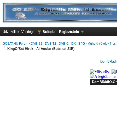
Üdvözöllek, Vendég!
Belépés
Regisztráció
GOSAT.HU Fórum
›
DVB-S2 - DVB-T2 - DVB-C - DX - EPG
›
Műhold vételek friss 
KingOfSat Hírek - Al Aoula: (Eutelsat 21B)
DomBRádiÓ