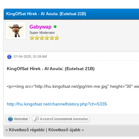
KingOfSat Hírek - Al Aoula: (Eutelsat 21B)
Gabywap
Super Moderator
07-04-2025, 01:09 AM
KingOfSat Hírek - Al Aoula: (Eutelsat 21B)
<p><img src="http://hu.kingofsat.net/jpg/rtm-me.jpg" height="30" wi
http://hu.kingofsat.net/channelhistory.php?ch=5335
Weboldal
A szerző üzeneteinek keresése
«
Következő régebbi
|
Következő újabb
»