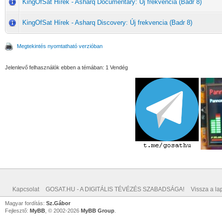
KingOfSat Hírek - Asharq Documentary: Új frekvencia (Badr 8)
KingOfSat Hírek - Asharq Discovery: Új frekvencia (Badr 8)
Megtekintés nyomtatható verzióban
Jelenlevő felhasználók ebben a témában: 1 Vendég
Kapcsolat
GOSAT.HU - A DIGITÁLIS TÉVÉZÉS SZABADSÁGA!
Vissza a lap
Magyar fordítás:
Sz.Gábor
Fejlesztő:
MyBB
, © 2002-2026
MyBB Group
.