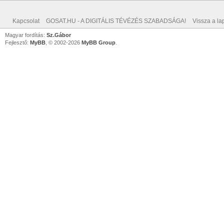
Kapcsolat
GOSAT.HU - A DIGITÁLIS TÉVÉZÉS SZABADSÁGA!
Vissza a lap
Magyar fordítás:
Sz.Gábor
Fejlesztő:
MyBB
, © 2002-2026
MyBB Group
.