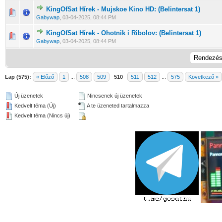
KingOfSat Hírek - Mujskoe Kino HD: (Belintersat 1)
0 Szavazat - 0 / 5 átlagban
1
2
3
4
5
Gabywap
,
03-04-2025, 08:44 PM
KingOfSat Hírek - Ohotnik i Ribolov: (Belintersat 1)
0 Szavazat - 0 / 5 átlagban
1
2
3
4
5
Gabywap
,
03-04-2025, 08:44 PM
Lap (575):
« Előző
1
...
508
509
510
511
512
...
575
Következő »
Új üzenetek
Nincsenek új üzenetek
Kedvelt téma (Új)
A te üzeneted tartalmazza
Kedvelt téma (Nincs új)