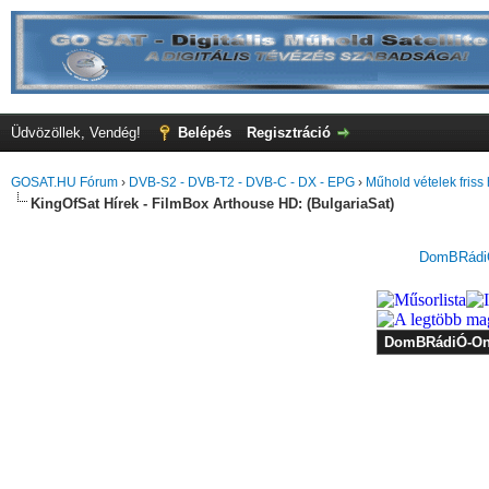
Üdvözöllek, Vendég!
Belépés
Regisztráció
GOSAT.HU Fórum
›
DVB-S2 - DVB-T2 - DVB-C - DX - EPG
›
Műhold vételek friss 
KingOfSat Hírek - FilmBox Arthouse HD: (BulgariaSat)
DomBRádiÓ