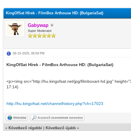
KingOfSat Hírek - FilmBox Arthouse HD: (BulgariaSat)
Gabywap
Super Moderator
06-15-2025, 06:59 PM
KingOfSat Hírek - FilmBox Arthouse HD: (BulgariaSat)
<p><img src="http://hu.kingofsat.net/jpg/filmboxart-hd.jpg" height
17:14)
http://hu.kingofsat.net/channelhistory.php?ch=17023
Weboldal
A szerző üzeneteinek keresése
«
Következő régebbi
|
Következő újabb
»