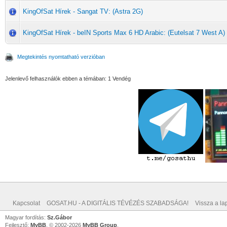
KingOfSat Hírek - Sangat TV: (Astra 2G)
KingOfSat Hírek - beIN Sports Max 6 HD Arabic: (Eutelsat 7 West A)
Megtekintés nyomtatható verzióban
Jelenlevő felhasználók ebben a témában: 1 Vendég
Kapcsolat
GOSAT.HU - A DIGITÁLIS TÉVÉZÉS SZABADSÁGA!
Vissza a lap
Magyar fordítás:
Sz.Gábor
Fejlesztő:
MyBB
, © 2002-2026
MyBB Group
.