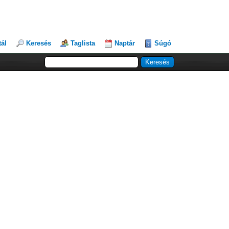
tál
Keresés
Taglista
Naptár
Súgó