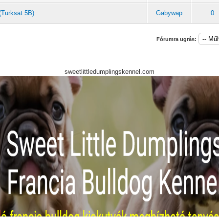
(Turksat 5B)
Gabywap
0
Fórumra ugrás:
sweetlittledumplingskennel.com