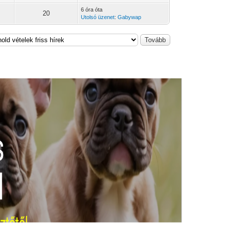
6 óra óta
20
Utolsó üzenet
:
Gabywap