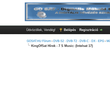
Üdvözöllek, Vendég!
Belépés
Regisztráció
GOSAT.HU Fórum
›
DVB-S2 - DVB-T2 - DVB-C - DX - EPG
›
Mű
KingOfSat Hírek - 7 S Music: (Intelsat 17)