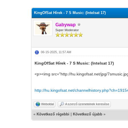
0 szavazat - átlag 0
1
2
3
4
5
KingOfSat Hírek - 7 S Music: (Intelsat 17)
Gabywap
Super Moderator
06-15-2025, 11:57 AM
KingOfSat Hírek - 7 S Music: (Intelsat 17)
<p><img src="http://hu.kingofsat.net/jpg/7smusic.jp
http://hu.kingofsat.net/channelhistory.php?ch=1915
Weboldal
A szerző üzeneteinek keresése
«
Következő régebbi
|
Következő újabb
»