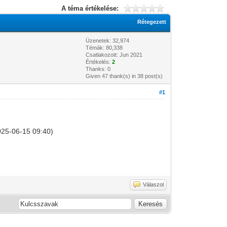
A téma értékelése:
Rétegezett
Üzenetek: 32,974
Témák: 80,338
Csatlakozott: Jun 2021
Értékelés:
2
Thanks: 0
Given 47 thank(s) in 38 post(s)
#1
2025-06-15 09:40)
Válaszol