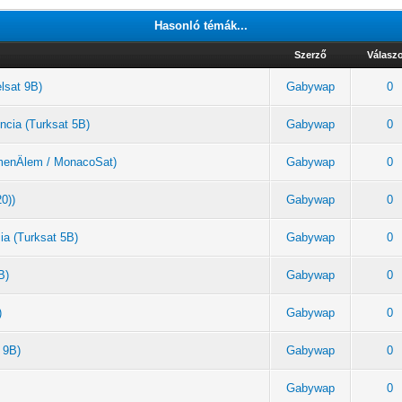
Hasonló témák...
Szerző
Válasz
elsat 9B)
Gabywap
0
ncia (Turksat 5B)
Gabywap
0
rkmenÄlem / MonacoSat)
Gabywap
0
20))
Gabywap
0
ia (Turksat 5B)
Gabywap
0
B)
Gabywap
0
)
Gabywap
0
 9B)
Gabywap
0
Gabywap
0