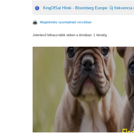
KingOfSat Hírek - Bloomberg Europe: Új frekvencia 
Megtekintés nyomtatható verzióban
Jelenlevő felhasználók ebben a témában: 1 Vendég