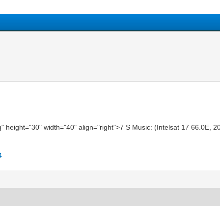
g" height="30" width="40" align="right">7 S Music: (Intelsat 17 66.0E, 
4