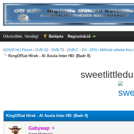
Üdvözöllek, Vendég!
Belépés
Regisztráció
GOSAT.HU Fórum
›
DVB-S2 - DVB-T2 - DVB-C - DX - EPG
›
Műhold vételek friss 
KingOfSat Hírek - Al Aoula Inter HD: (Badr 8)
sweetlittle
KingOfSat Hírek - Al Aoula Inter HD: (Badr 8)
Gabywap
Super Moderator