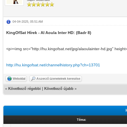
04-04-2025, 05:51 AM
KingOfSat Hírek - Al Aoula Inter HD: (Badr 8)
<p><img src="http://hu.kingofsat.net/jpg/alaoulainter-hd.jpg" heigh
http://hu.kingofsat.net/channelhistory.php?ch=13701
Weboldal
A szerző üzeneteinek keresése
«
Következő régebbi
|
Következő újabb
»
Téma: