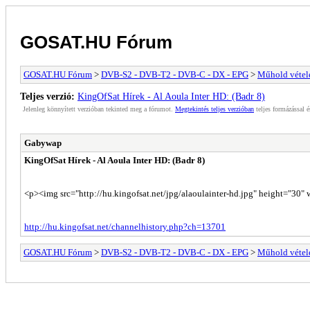
GOSAT.HU Fórum
GOSAT.HU Fórum
>
DVB-S2 - DVB-T2 - DVB-C - DX - EPG
>
Műhold vétele
Teljes verzió:
KingOfSat Hírek - Al Aoula Inter HD: (Badr 8)
Jelenleg könnyített verzióban tekinted meg a fórumot.
Megtekintés teljes verzióban
teljes formázással é
Gabywap
KingOfSat Hírek - Al Aoula Inter HD: (Badr 8)
<p><img src="http://hu.kingofsat.net/jpg/alaoulainter-hd.jpg" height="30"
http://hu.kingofsat.net/channelhistory.php?ch=13701
GOSAT.HU Fórum
>
DVB-S2 - DVB-T2 - DVB-C - DX - EPG
>
Műhold vétele