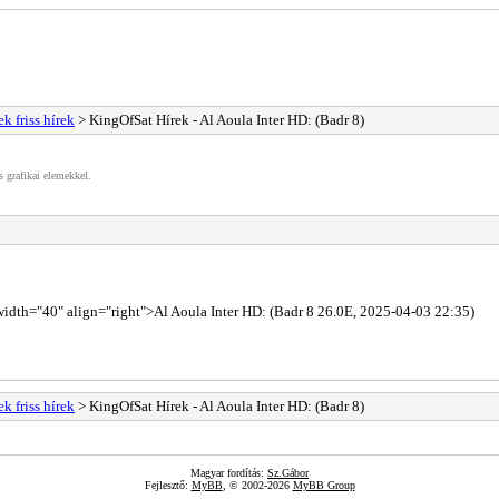
k friss hírek
> KingOfSat Hírek - Al Aoula Inter HD: (Badr 8)
s grafikai elemekkel.
 width="40" align="right">Al Aoula Inter HD: (Badr 8 26.0E, 2025-04-03 22:35)
k friss hírek
> KingOfSat Hírek - Al Aoula Inter HD: (Badr 8)
Magyar fordítás:
Sz.Gábor
Fejlesztő:
MyBB
, © 2002-2026
MyBB Group