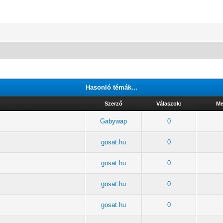
Hasonló témák...
Szerző
Válaszok:
Me
Gabywap
0
gosat.hu
0
gosat.hu
0
gosat.hu
0
gosat.hu
0