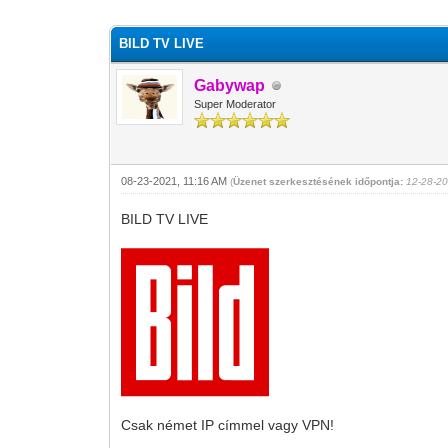
0 szavazat - átlag 0
1
2
3
4
5
BILD TV LIVE
Gabywap
Super Moderator
08-23-2021, 11:16 AM
(
Üzenet szerkesztésének időpontja:
12-28-2
BILD TV LIVE
Csak német IP címmel vagy VPN!