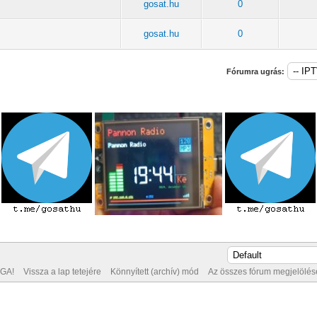
gosat.hu
0
gosat.hu
0
Fórumra ugrás:
GA!
Vissza a lap tetejére
Könnyített (archív) mód
Az összes fórum megjelölése