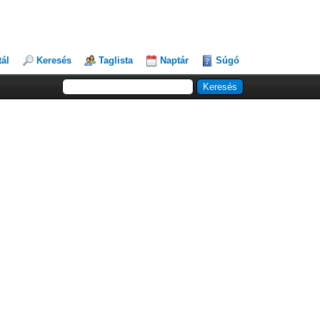
tál
Keresés
Taglista
Naptár
Súgó