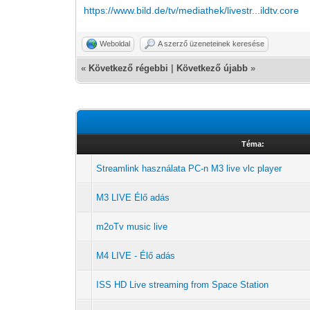
https://www.bild.de/tv/mediathek/livestr...ildtv.core
Weboldal
A szerző üzeneteinek keresése
«
Következő régebbi
|
Következő újabb
»
Téma:
Streamlink használata PC-n M3 live vlc player
M3 LIVE Élő adás
m2oTv music live
M4 LIVE - Élő adás
ISS HD Live streaming from Space Station