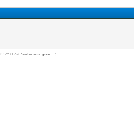
024, 07:19 PM
.
Szerkesztette:
gosat.hu
.)