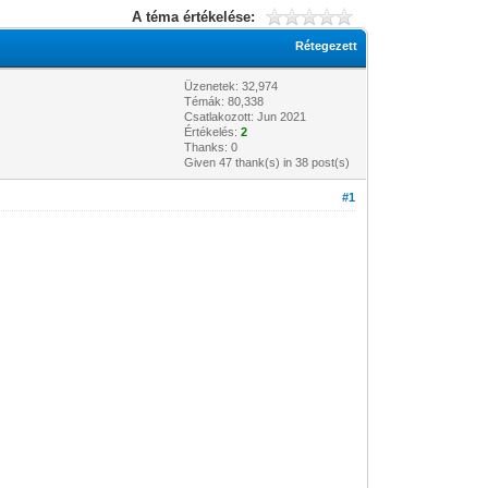
A téma értékelése:
Rétegezett
Üzenetek: 32,974
Témák: 80,338
Csatlakozott: Jun 2021
Értékelés:
2
Thanks: 0
Given 47 thank(s) in 38 post(s)
#1