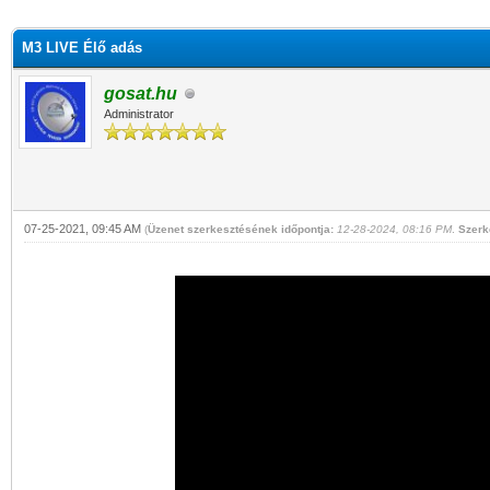
M3 LIVE Élő adás
gosat.hu
Administrator
07-25-2021, 09:45 AM
(
Üzenet szerkesztésének időpontja:
12-28-2024, 08:16 PM
.
Szerk