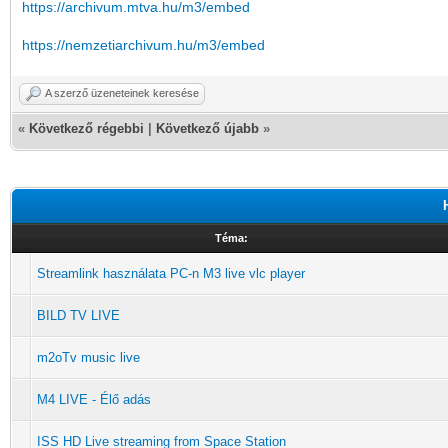
https://archivum.mtva.hu/m3/embed
https://nemzetiarchivum.hu/m3/embed
A szerző üzeneteinek keresése
«
Következő régebbi
|
Következő újabb
»
Téma:
Streamlink használata PC-n M3 live vlc player
BILD TV LIVE
m2oTv music live
M4 LIVE - Élő adás
ISS HD Live streaming from Space Station