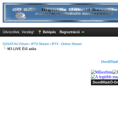
Üdvözöllek, Vendég!
Belépés
Regisztráció
GOSAT.HU Fórum
›
IPTV-Stream
›
IPTV - Online Stream
M3 LIVE Élő adás
DomBRádiÓ