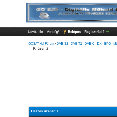
Üdvözöllek, Vendég!
Belépés
Regisztráció
GOSAT.HU Fórum
›
DVB-S2 - DVB-T2 - DVB-C - DX - EPG
›
Mű
Ki üzent?
Összes üzenet: 1