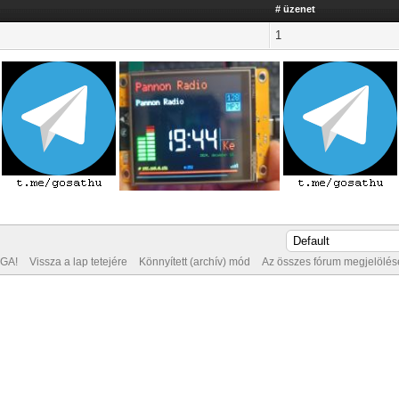
# üzenet
1
GA!
Vissza a lap tetejére
Könnyített (archív) mód
Az összes fórum megjelölése