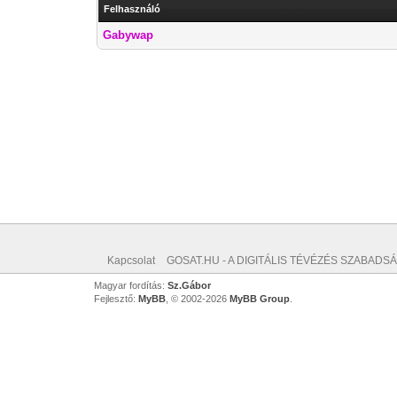
Felhasználó
Gabywap
Kapcsolat
GOSAT.HU - A DIGITÁLIS TÉVÉZÉS SZABADSÁ
Magyar fordítás:
Sz.Gábor
Fejlesztő:
MyBB
, © 2002-2026
MyBB Group
.