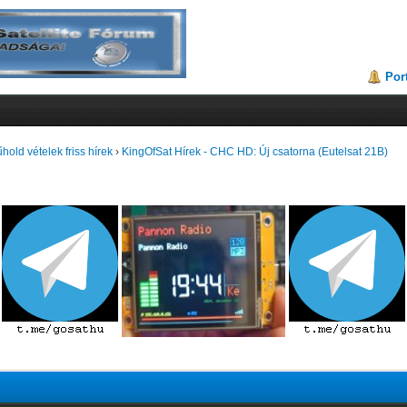
Por
hold vételek friss hírek
›
KingOfSat Hírek - CHC HD: Új csatorna (Eutelsat 21B)