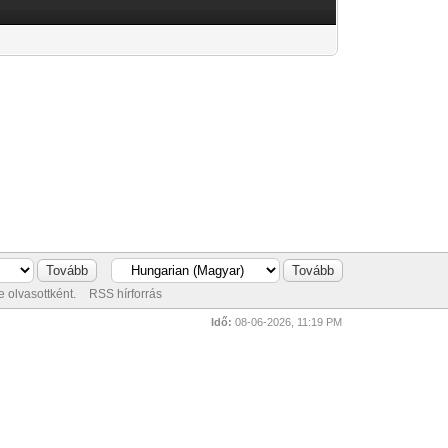
 olvasottként.
RSS hírforrás
Idő:
08-06-2026, 11:19 PM