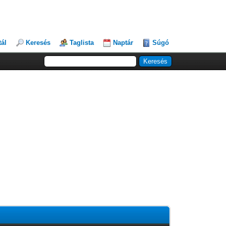
tál
Keresés
Taglista
Naptár
Súgó