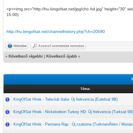
<p><img src="http://hu.kingofsat.net/jpg/chc-hd.jpg" height="30" w
15:00)
http://hu.kingofsat.net/channelhistory.php?ch=20590
Weboldal
A szerző üzeneteinek keresése
«
Következő régebbi
|
Következő újabb
»
Téma:
KingOfSat Hírek - Teleclub Italia: Új frekvencia (Eutelsat 9B)
KingOfSat Hírek - Nickelodeon Turkey HD: Új frekvencia (Turksat 5B
KingOfSat Hírek - Persiana Rap : Új csatorna (TurkmenÄlem / Monac