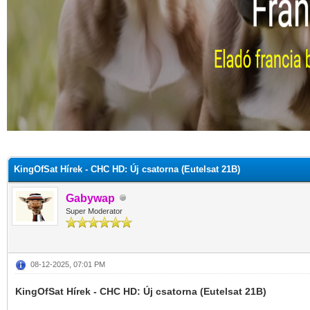
KingOfSat Hírek - CHC HD: Új csatorna (Eutelsat 21B)
Gabywap
Super Moderator
08-12-2025, 07:01 PM
KingOfSat Hírek - CHC HD: Új csatorna (Eutelsat 21B)