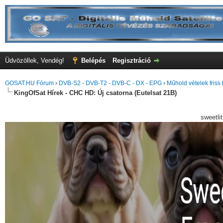
Üdvözöllek, Vendég!
Belépés
Regisztráció
GOSAT.HU Fórum
›
DVB-S2 - DVB-T2 - DVB-C - DX - EPG
›
Műhold vételek friss 
KingOfSat Hírek - CHC HD: Új csatorna (Eutelsat 21B)
sweetli