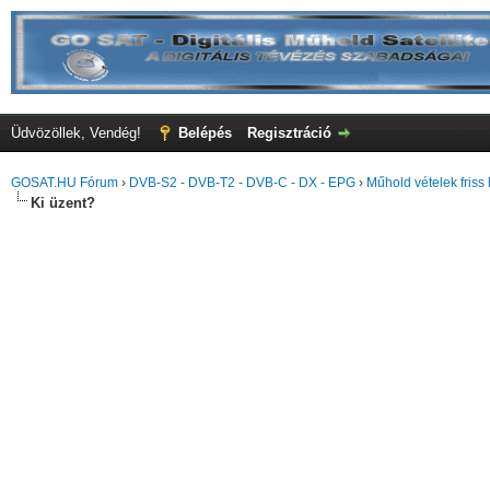
Üdvözöllek, Vendég!
Belépés
Regisztráció
GOSAT.HU Fórum
›
DVB-S2 - DVB-T2 - DVB-C - DX - EPG
›
Műhold vételek friss 
Ki üzent?