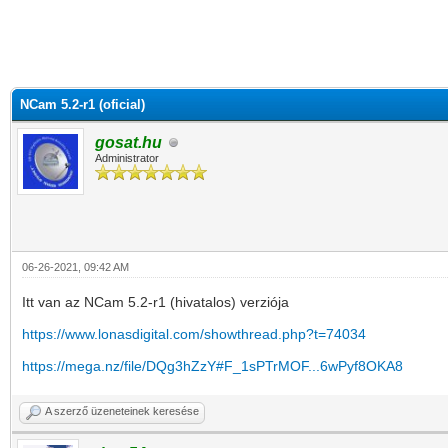
NCam 5.2-r1 (oficial)
gosat.hu
Administrator
06-26-2021, 09:42 AM
Itt van az NCam 5.2-r1 (hivatalos) verziója
https://www.lonasdigital.com/showthread.php?t=74034
https://mega.nz/file/DQg3hZzY#F_1sPTrMOF...6wPyf8OKA8
A szerző üzeneteinek keresése