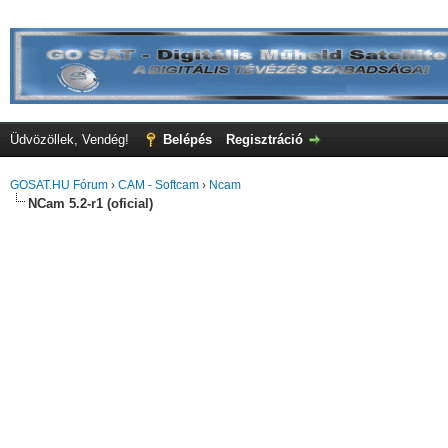
Üdvözöllek, Vendég!
Belépés
Regisztráció
GOSAT.HU Fórum
›
CAM - Softcam
›
Ncam
NCam 5.2-r1 (oficial)