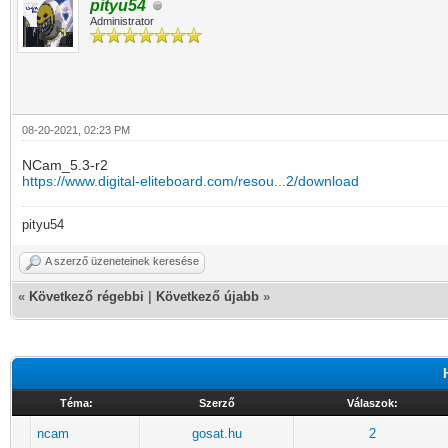
pityu54
Administrator
08-20-2021, 02:23 PM
NCam_5.3-r2
https://www.digital-eliteboard.com/resou...2/download
pityu54
A szerző üzeneteinek keresése
«
Következő régebbi
|
Következő újabb
»
Téma:
Szerző
Válaszok:
ncam
gosat.hu
2