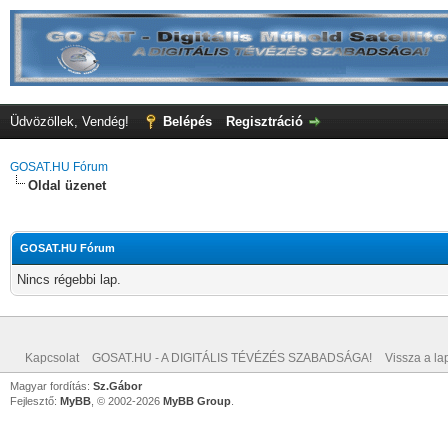
Üdvözöllek, Vendég!
Belépés
Regisztráció
GOSAT.HU Fórum
Oldal üzenet
GOSAT.HU Fórum
Nincs régebbi lap.
Kapcsolat
GOSAT.HU - A DIGITÁLIS TÉVÉZÉS SZABADSÁGA!
Vissza a lap
Magyar fordítás:
Sz.Gábor
Fejlesztő:
MyBB
, © 2002-2026
MyBB Group
.