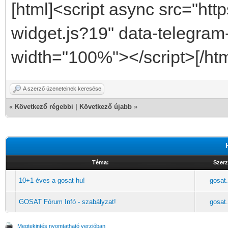
[html]<script async src="http
widget.js?19" data-telegram
width="100%"></script>[/htm
A szerző üzeneteinek keresése
«
Következő régebbi
|
Következő újabb
»
Téma:
Szer
10+1 éves a gosat hu!
gosat
GOSAT Fórum Infó - szabályzat!
gosat
Megtekintés nyomtatható verzióban