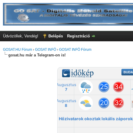
Üdvözöllek, Vendég!
Belépés
Regisztráció
GOSAT.HU Fórum
›
GOSAT INFÓ
›
GOSAT INFÓ Fórum
gosat.hu már a Telegram-on is!