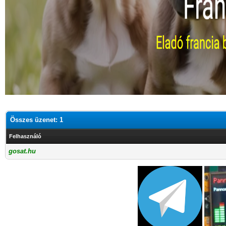
Összes üzenet: 1
Felhasználó
gosat.hu