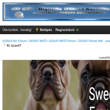
Üdvözöllek, Vendég!
Belépés
Regisztráció
GOSAT.HU Fórum
›
GOSAT INFÓ
›
GOSAT INFÓ Fórum
›
GOSAT Fórum Infó - sza
Ki üzent?
sweetli