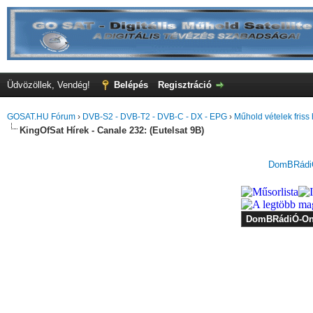
Üdvözöllek, Vendég!
Belépés
Regisztráció
GOSAT.HU Fórum
›
DVB-S2 - DVB-T2 - DVB-C - DX - EPG
›
Műhold vételek friss 
KingOfSat Hírek - Canale 232: (Eutelsat 9B)
DomBRádiÓ