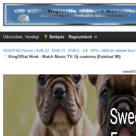
Üdvözöllek, Vendég!
Belépés
Regisztráció
GOSAT.HU Fórum
›
DVB-S2 - DVB-T2 - DVB-C - DX - EPG
›
Műhold vételek friss 
KingOfSat Hírek - Match Music TV: Új csatorna (Eutelsat 9B)
sweetli