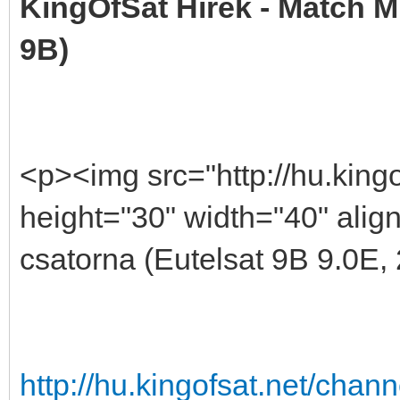
KingOfSat Hírek - Match Mu
9B)
<p><img src="http://hu.king
height="30" width="40" alig
csatorna (Eutelsat 9B 9.0E,
http://hu.kingofsat.net/cha