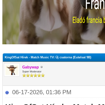
KingOfSat Hírek - Match Music TV: Új csatorna (Eutelsat 9B)
Gabywap
Super Moderator
06-17-2026, 01:36 PM