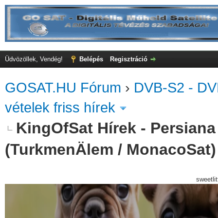
Üdvözöllek, Vendég!
Belépés
Regisztráció
GOSAT.HU Fórum
›
DVB-S2 - DV
vételek friss hírek
KingOfSat Hírek - Persiana 
(TurkmenÄlem / MonacoSat)
sweetli