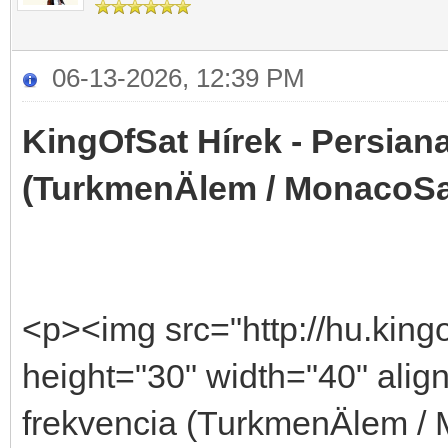
06-13-2026, 12:39 PM
KingOfSat Hírek - Persiana
(TurkmenÄlem / MonacoSa
<p><img src="http://hu.kingo
height="30" width="40" align
frekvencia (TurkmenÄlem /