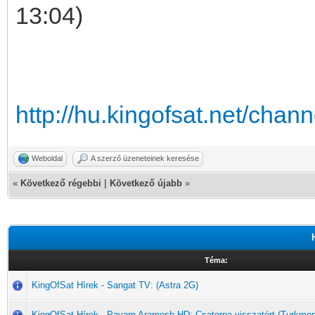
13:04)
http://hu.kingofsat.net/cha
Weboldal
A szerző üzeneteinek keresése
«
Következő régebbi
|
Következő újabb
»
Téma:
KingOfSat Hírek - Sangat TV: (Astra 2G)
KingOfSat Hírek - Payam Aramesh HD: Csatorna visszatért (Turkme