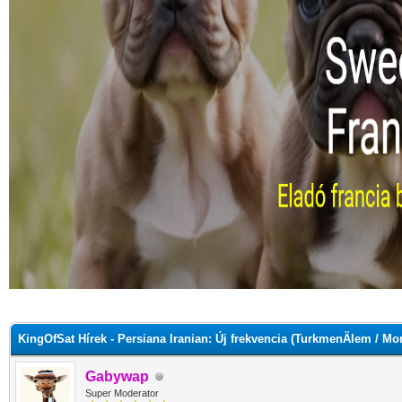
KingOfSat Hírek - Persiana Iranian: Új frekvencia (TurkmenÄlem / Mo
Gabywap
Super Moderator