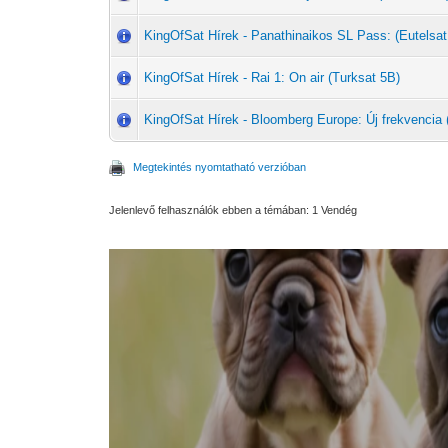
KingOfSat Hírek - Panathinaikos SL Pass: (Eutelsat
KingOfSat Hírek - Rai 1: On air (Turksat 5B)
KingOfSat Hírek - Bloomberg Europe: Új frekvencia 
Megtekintés nyomtatható verzióban
Jelenlevő felhasználók ebben a témában: 1 Vendég