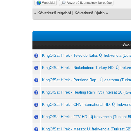
Weboldal
A szerző üzeneteinek keresése
«
Következő régebbi
|
Következő újabb
»
Téma:
KingOfSat Hírek - Teleclub Italia: Új frekvencia (Eut
KingOfSat Hírek - Nickelodeon Turkey HD: Új frekve
KingOfSat Hírek - Persiana Rap : Új csatorna (Tu
KingOfSat Hírek - Healing Rain TV: (Intelsat 20 (IS-
KingOfSat Hírek - CNN International HD: Új frekvenc
KingOfSat Hírek - FTV HD: Új frekvencia (Turksat 5
KingOfSat Hírek - Mezzo: Új frekvencia (Turksat 5B