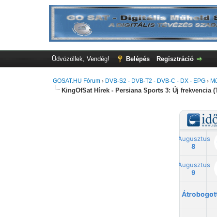
Üdvözöllek, Vendég!
Belépés
Regisztráció
GOSAT.HU Fórum
›
DVB-S2 - DVB-T2 - DVB-C - DX - EPG
›
Mű
KingOfSat Hírek - Persiana Sports 3: Új frekvenci