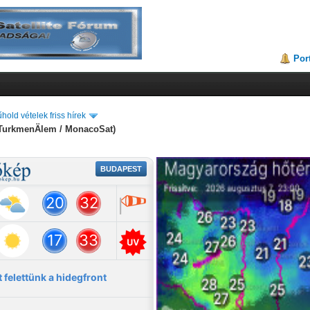
Por
hold vételek friss hírek
a (TurkmenÄlem / MonacoSat)