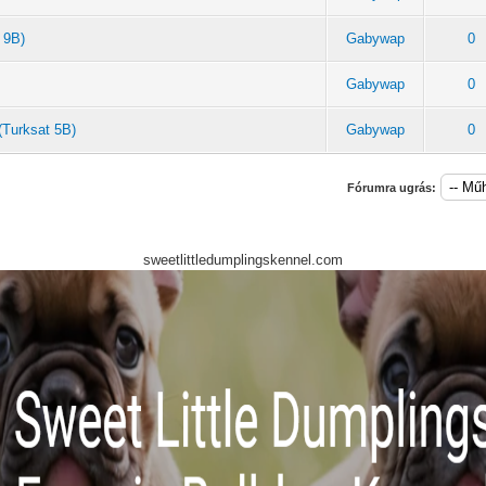
 9B)
Gabywap
0
Gabywap
0
(Turksat 5B)
Gabywap
0
Fórumra ugrás:
sweetlittledumplingskennel.com