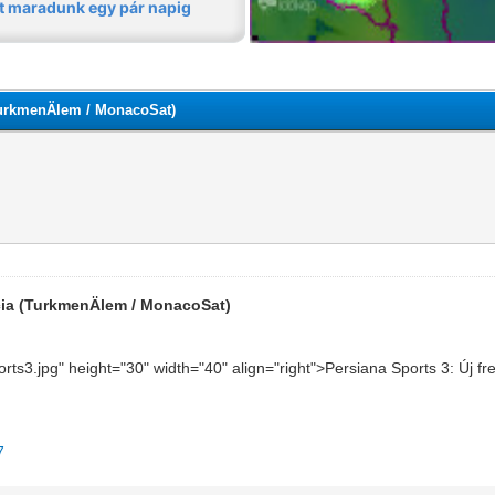
(TurkmenÄlem / MonacoSat)
ncia (TurkmenÄlem / MonacoSat)
ports3.jpg" height="30" width="40" align="right">Persiana Sports 3: Ú
7