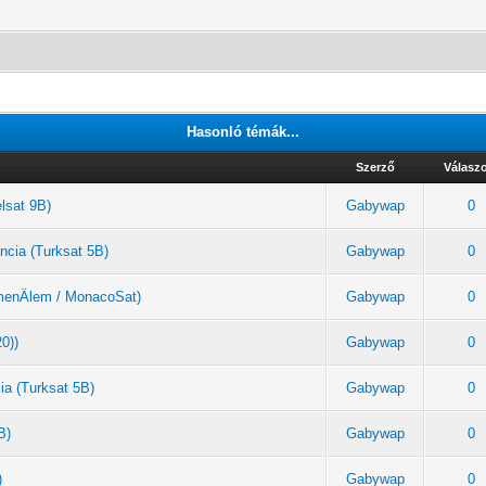
Hasonló témák...
Szerző
Válasz
elsat 9B)
Gabywap
0
ncia (Turksat 5B)
Gabywap
0
rkmenÄlem / MonacoSat)
Gabywap
0
20))
Gabywap
0
ia (Turksat 5B)
Gabywap
0
B)
Gabywap
0
)
Gabywap
0