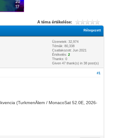
A téma értékelése:
Rétegezett
Üzenetek: 32,974
Témák: 80,338
Csatlakozott: Jun 2021
Értékelés:
2
Thanks: 0
Given 47 thank(s) in 38 post(s)
#1
j frekvencia (TurkmenÄlem / MonacoSat 52.0E, 2026-