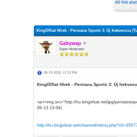
0 szavazat - átlag 0
1
2
3
4
5
KingOfSat Hírek - Persiana Sports 3: Új frekvencia 
Gabywap
Super Moderator
06-13-2026, 12:33 PM
KingOfSat Hírek - Persiana Sports 3: Új frekve
<p><img src="http://hu.kingofsat.net/jpg/persianas
06-13 13:04)
http://hu.kingofsat.net/channelhistory.php?ch=2557