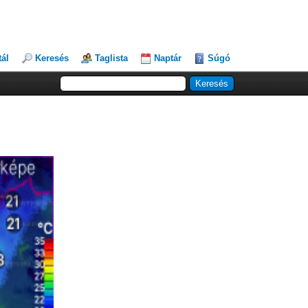
tál
Keresés
Taglista
Naptár
Súgó