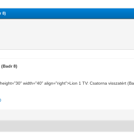
r 8)
 (Badr 8)
g" height="30" width="40" align="right">Lion 1 TV: Csatorna visszatért (
0