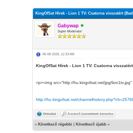
0 szavazat - átlag 0
1
2
3
4
5
KingOfSat Hírek - Lion 1 TV: Csatorna visszatért (Bad
Gabywap
Super Moderator
06-08-2026, 12:33 AM
KingOfSat Hírek - Lion 1 TV: Csatorna visszatért
<p><img src="http://hu.kingofsat.net/jpg/lion1tv.jp
http://hu.kingofsat.net/channelhistory.php?ch=2576
Weboldal
A szerző üzeneteinek keresése
«
Következő régebbi
|
Következő újabb
»