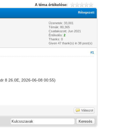
A téma értékelése:
Rétegezett
Üzenetek: 33,001
Témák: 80,365
Csatlakozott: Jun 2021
Értékelés:
2
Thanks: 0
Given 47 thank(s) in 38 post(s)
#1
Badr 8 26.0E, 2026-06-08 00:55)
Válaszol