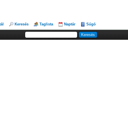
tál
Keresés
Taglista
Naptár
Súgó