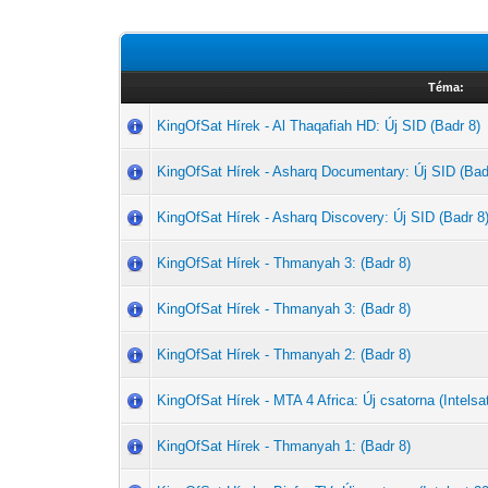
Téma:
KingOfSat Hírek - Al Thaqafiah HD: Új SID (Badr 8)
KingOfSat Hírek - Asharq Documentary: Új SID (Bad
KingOfSat Hírek - Asharq Discovery: Új SID (Badr 8
KingOfSat Hírek - Thmanyah 3: (Badr 8)
KingOfSat Hírek - Thmanyah 3: (Badr 8)
KingOfSat Hírek - Thmanyah 2: (Badr 8)
KingOfSat Hírek - MTA 4 Africa: Új csatorna (Intelsat
KingOfSat Hírek - Thmanyah 1: (Badr 8)