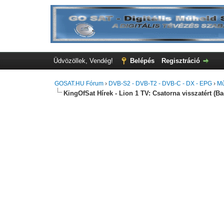
Üdvözöllek, Vendég!
Belépés
Regisztráció
GOSAT.HU Fórum
›
DVB-S2 - DVB-T2 - DVB-C - DX - EPG
›
Mű
KingOfSat Hírek - Lion 1 TV: Csatorna visszatért (Ba